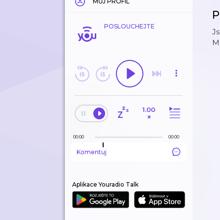
MŮJ PROFIL
P
POSLOUCHEJTE
J
Mo
1.00
×
00:00
00:00
Komentuj
Aplikace Youradio Talk