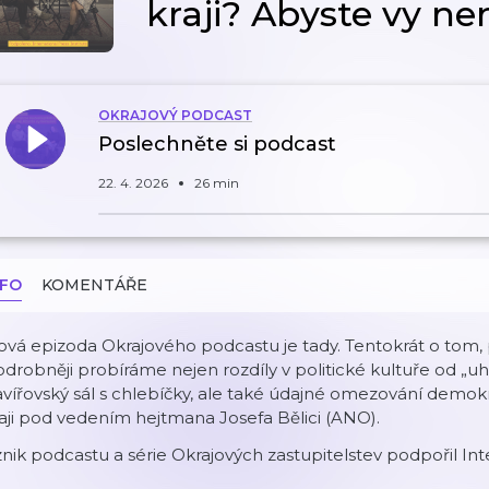
kraji? Abyste vy ne
OKRAJOVÝ PODCAST
Poslechněte si podcast
22. 4. 2026
26 min
NFO
KOMENTÁŘE
vá epizoda Okrajového podcastu je tady. Tentokrát o tom, 
drobněji probíráme nejen rozdíly v politické kultuře od „uh
vířovský sál s chlebíčky, ale také údajné omezování demokr
aji pod vedením hejtmana Josefa Bělici (ANO).
nik podcastu a série Okrajových zastupitelstev podpořil Inte