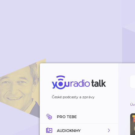
České podcasty a zprávy
Úv
PRO TEBE
AUDIOKNIHY