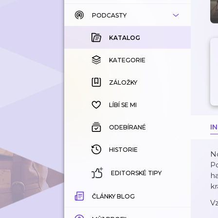
PODCASTY
KATALOG
KOUPENÉ
KATALOG
KATEGORIE
KATEGORIE
ZÁLOŽKY
ZÁLOŽKY
HISTORIE
LÍBÍ SE MI
I
ODEBÍRANÉ
HISTORIE
No
Po
EDITORSKÉ TIPY
ha
kr
ČLÁNKY BLOG
Vz