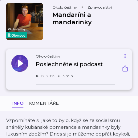
Okolo češtiny
Zpravodajství
Mandaríni a
mandarinky
Okolo češtiny
Poslechněte si podcast
16. 12. 2025
3 min
INFO
KOMENTÁŘE
Vzpomínáte si, jaké to bylo, když se za socialismu
sháněly kubánské pomeranče a mandarinky byly
luxusním zbožím? Dnes si je můžeme dopřát kdykoli,