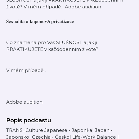
životě? V mém případě... Adobe audition
𝐒𝐞𝐱𝐮𝐚𝐥𝐢𝐭𝐚 𝐚 𝐤𝐮𝐩𝐨𝐧𝐨𝐯á 𝐩𝐫𝐢𝐯𝐚𝐭𝐢𝐳𝐚𝐜𝐞
Co znamená pro Vás SLUŠNOST a jak ji
PRAKTIKUJETE v každodenním životě?
V mém případě...
Adobe audition
Popis podcastu
TRANS...Culture Japanese - Japonka| Japan -
Japonsko| Czechia - Česko| Life-Work Balance |