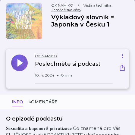
OK NAMIKO
Věda a technika
,
Zemědělské vědy
Výkladový slovník =
Japonka v Česku 1
OK NAMIKO
Poslechněte si podcast
10. 4. 2024
8 min
INFO
KOMENTÁŘE
O epizodě podcastu
𝐒𝐞𝐱𝐮𝐚𝐥𝐢𝐭𝐚 𝐚 𝐤𝐮𝐩𝐨𝐧𝐨𝐯á 𝐩𝐫𝐢𝐯𝐚𝐭𝐢𝐳𝐚𝐜𝐞 Co znamená pro Vás
SLUŠNOST a jak ji PRAKTIKUJETE v každodenním