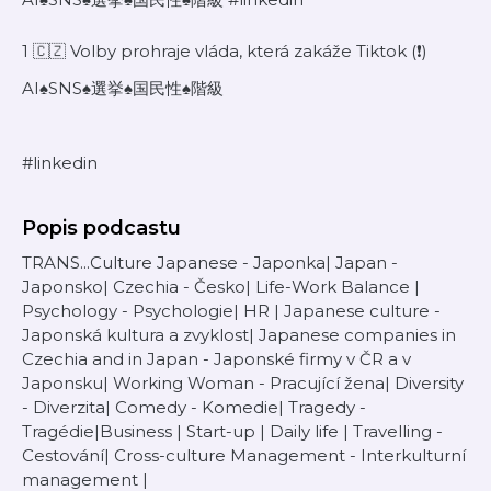
1 🇨🇿 Volby prohraje vláda, která zakáže Tiktok (❗️)
AI♠️SNS♠️選挙♠️国民性♠️階級
#linkedin
Popis podcastu
TRANS...Culture Japanese - Japonka| Japan -
Japonsko| Czechia - Česko| Life-Work Balance |
Psychology - Psychologie| HR | Japanese culture -
Japonská kultura a zvyklost| Japanese companies in
Czechia and in Japan - Japonské firmy v ČR a v
Japonsku| Working Woman - Pracující žena| Diversity
- Diverzita| Comedy - Komedie| Tragedy -
Tragédie|Business | Start-up | Daily life | Travelling -
Cestování| Cross-culture Management - Interkulturní
management |