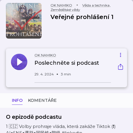
OK NAMIKO
Věda a technika
,
Zemědělské vědy
Veřejné prohlášení 1
OK NAMIKO
Poslechněte si podcast
29. 4. 2024
3 min
INFO
KOMENTÁŘE
O epizodě podcastu
1 🇨🇿 Volby prohraje vláda, která zakáže Tiktok (❗️)
AI♠️SNS♠️選挙♠️国民性♠️階級 #linkedin