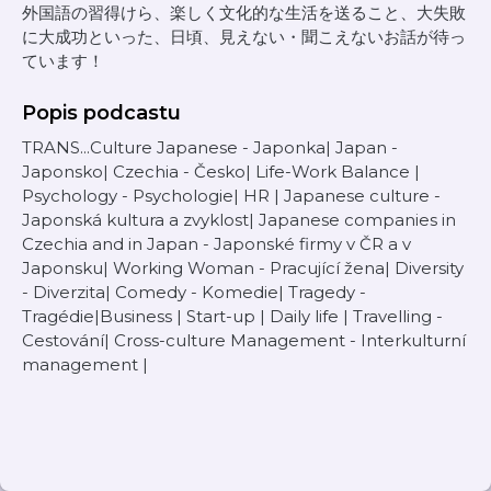
外国語の習得けら、楽しく文化的な生活を送ること、大失敗
に大成功といった、日頃、見えない・聞こえないお話が待っ
ています！
Popis podcastu
TRANS...Culture Japanese - Japonka| Japan -
Japonsko| Czechia - Česko| Life-Work Balance |
Psychology - Psychologie| HR | Japanese culture -
Japonská kultura a zvyklost| Japanese companies in
Czechia and in Japan - Japonské firmy v ČR a v
Japonsku| Working Woman - Pracující žena| Diversity
- Diverzita| Comedy - Komedie| Tragedy -
Tragédie|Business | Start-up | Daily life | Travelling -
Cestování| Cross-culture Management - Interkulturní
management |