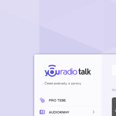
České podcasty a zprávy
Úv
PRO TEBE
AUDIOKNIHY