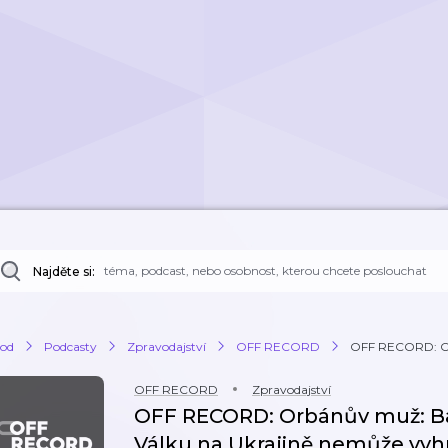
Najděte si:
od
Podcasty
Zpravodajství
OFF RECORD
OFF RECORD: Orb
OFF RECORD
Zpravodajství
OFF RECORD: Orbánův muž: Babi
Válku na Ukrajině nemůže vyhr