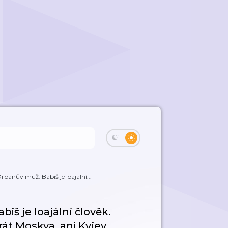
ánův muž: Babiš je loajální...
š je loajální člověk.
át Moskva, ani Kyjev