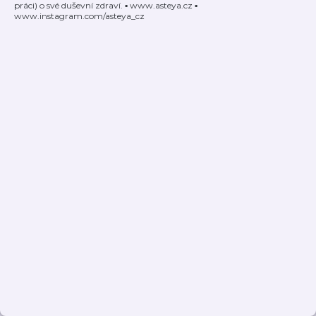
práci) o své duševní zdraví. ▪︎ www.asteya.cz ▪︎
www.instagram.com/asteya_cz