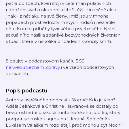
pátrá po lidech, kteří stojí v čele manipulativních
náboženských uskupení a kteří těží - finančně ale i
jinak - z nátlaku na své členy, jimiž jsou v mnoha
případech prostřednictvím svých rodičů i nezletilé
děti. Jsou to příběhy fyzického i psychického týrání,
sexuálního násilí a zdánlivě bezvýchodných životních
situací, které v několika případech skončily smrtí.
Sledujte v podcastovém kanálu 5:59
na webu Seznam Zprávy
i ve všech podcastových
aplikacích.
Popis podcastu
Autorky úspěšného podcastu Slopné: Kdo je vrah?
Adéla Jelínková a Christine Havranová se dostaly do
bezprostřední blízkosti motorkářského spolku, který
podporuje ruskou agresi na Ukrajině. Společně s
Lukášem Valáškem rozplétají, proč mohou být Noční