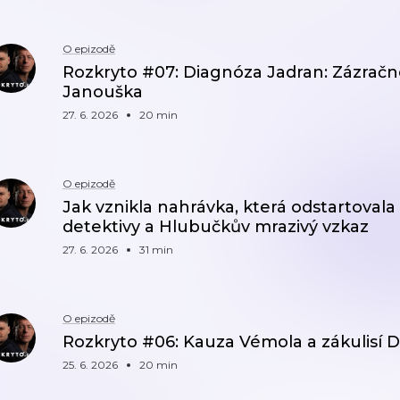
O epizodě
Rozkryto #07: Diagnóza Jadran: Zázračn
Janouška
27. 6. 2026
20 min
O epizodě
Jak vznikla nahrávka, která odstartovala
detektivy a Hlubučkův mrazivý vzkaz
27. 6. 2026
31 min
O epizodě
Rozkryto #06: Kauza Vémola a zákulisí 
25. 6. 2026
20 min