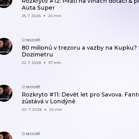
Rozkryto #12: Piráti na vlnách dotací & 
Auta Super
25. 7. 2026
20 min
O epizodě
80 milionů v trezoru a vazby na Kupku?
Dozimetru
22. 7. 2026
37 min
O epizodě
Rozkryto #11: Devět let pro Savova. Fa
zůstává v Londýně
20. 7. 2026
20 min
O epizodě