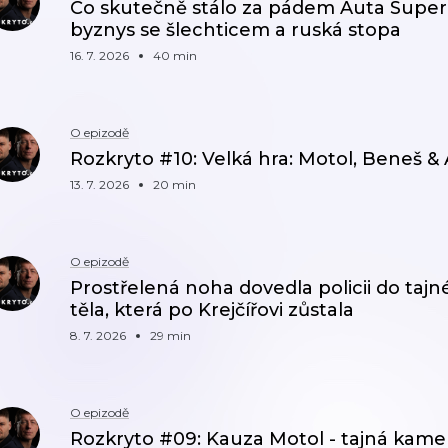
Co skutečně stálo za pádem Auta Super:
byznys se šlechticem a ruská stopa
16. 7. 2026
40 min
O epizodě
Rozkryto #10: Velká hra: Motol, Beneš &
13. 7. 2026
20 min
O epizodě
Prostřelená noha dovedla policii do tajné
těla, která po Krejčířovi zůstala
8. 7. 2026
29 min
O epizodě
Rozkryto #09: Kauza Motol - tajná kamer