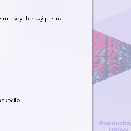
e mu seychelský pas na
askočilo