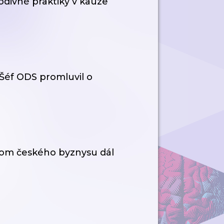
podivné praktiky v kauze
 Šéf ODS promluvil o
ntom českého byznysu dál