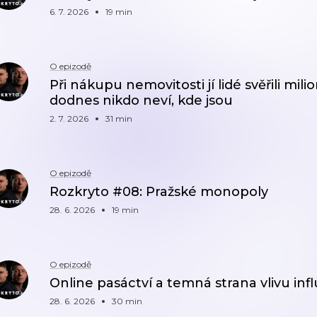
6. 7. 2026
19 min
O epizodě
Při nákupu nemovitosti jí lidé svěřili mil
dodnes nikdo neví, kde jsou
2. 7. 2026
31 min
O epizodě
Rozkryto #08: Pražské monopoly
28. 6. 2026
19 min
O epizodě
Online pasáctví a temná strana vlivu i
28. 6. 2026
30 min