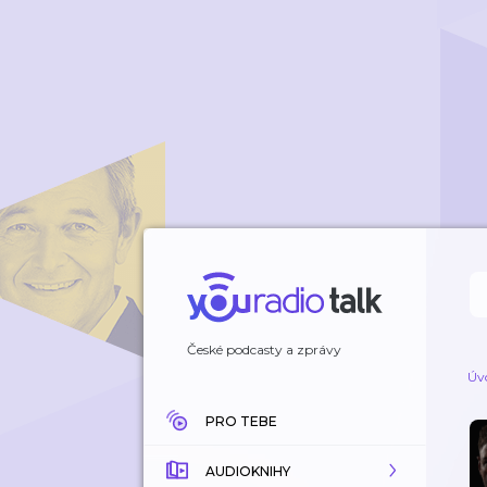
České podcasty a zprávy
Úv
PRO TEBE
AUDIOKNIHY