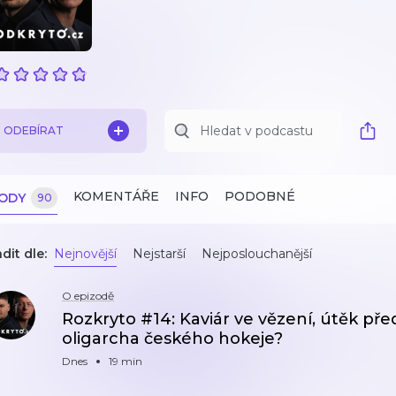
ODEBÍRAT
KOMENTÁŘE
INFO
PODOBNÉ
ZODY
90
dit dle:
Nejnovější
Nejstarší
Nejposlouchanější
O epizodě
Rozkryto #14: Kaviár ve vězení, útěk př
oligarcha českého hokeje?
Dnes
19 min