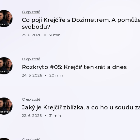
O epizodě
Co pojí Krejčíře s Dozimetrem. A pomůž
svobodu?
25. 6. 2026
31 min
O epizodě
Rozkryto #05: Krejčíř tenkrát a dnes
24. 6. 2026
20 min
O epizodě
Jaký je Krejčíř zblízka, a co ho u soudu z
22. 6. 2026
31 min
O epizodě