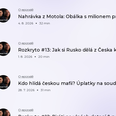
O epizodě
Nahrávka z Motola: Obálka s milionem 
4. 8. 2026
32 min
O epizodě
Rozkryto #13: Jak si Rusko dělá z Česka 
1. 8. 2026
20 min
O epizodě
Kdo hlídá českou mafii? Úplatky na soudu
28. 7. 2026
31 min
O epizodě