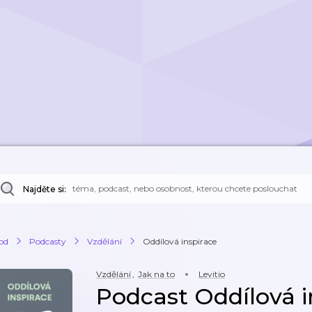
Najděte si:
od
Podcasty
Vzdělání
Oddílová inspirace
Vzdělání
,
Jak na to
Levitio
Podcast Oddílová i