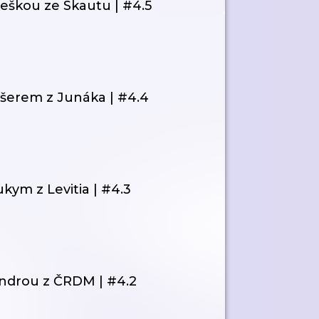
Bleškou ze Skautu | #4.5
Fišerem z Junáka | #4.4
ukym z Levitia | #4.3
 Ondrou z ČRDM | #4.2