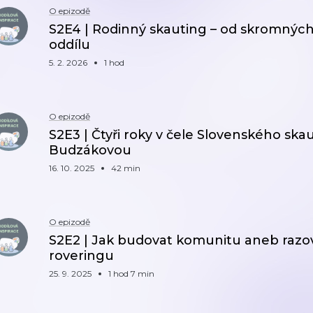
O epizodě
S2E4 | Rodinný skauting – od skromných
oddílu
5. 2. 2026
1 hod
O epizodě
S2E3 | Čtyři roky v čele Slovenského ska
Budzákovou
16. 10. 2025
42 min
O epizodě
S2E2 | Jak budovat komunitu aneb razo
roveringu
25. 9. 2025
1 hod 7 min