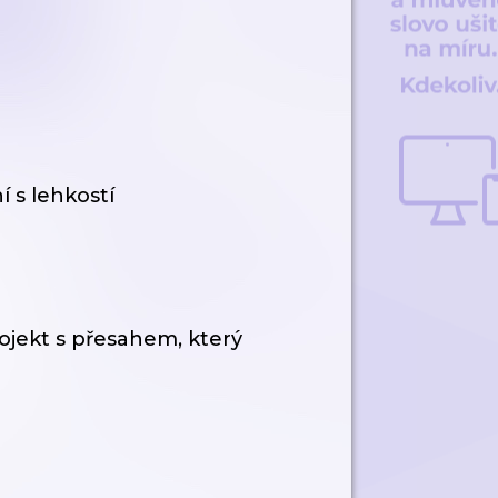
í s lehkostí
rojekt s přesahem, který