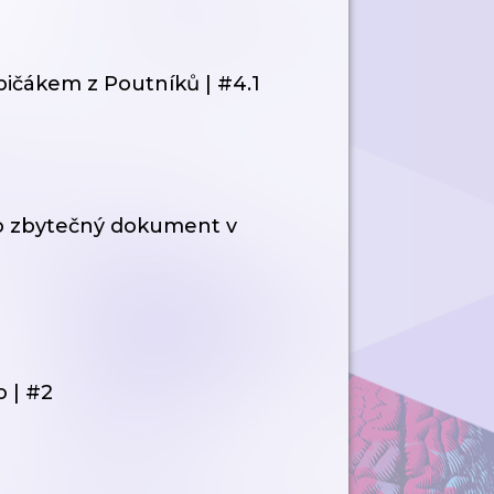
Opičákem z Poutníků | #4.1
bo zbytečný dokument v
o | #2