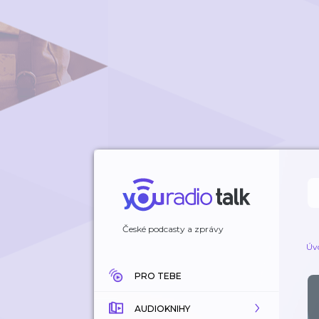
České podcasty a zprávy
Úv
PRO TEBE
AUDIOKNIHY