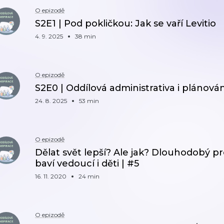
O epizodě
S2E1 | Pod pokličkou: Jak se vaří Levitio
4. 9. 2025
38 min
O epizodě
S2E0 | Oddílová administrativa i plánován
24. 8. 2025
53 min
O epizodě
Dělat svět lepší? Ale jak? Dlouhodobý p
baví vedoucí i děti | #5
16. 11. 2020
24 min
O epizodě