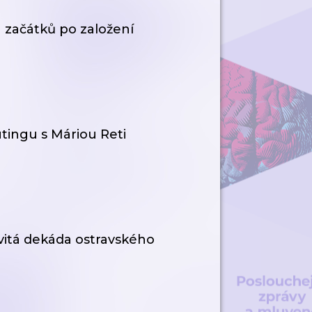
 začátků po založení
utingu s Máriou Reti
vitá dekáda ostravského