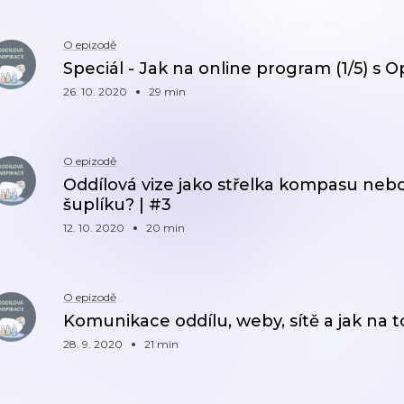
O epizodě
Speciál - Jak na online program (1/5) s 
26. 10. 2020
29 min
O epizodě
Oddílová vize jako střelka kompasu ne
šuplíku? | #3
12. 10. 2020
20 min
O epizodě
Komunikace oddílu, weby, sítě a jak na t
28. 9. 2020
21 min