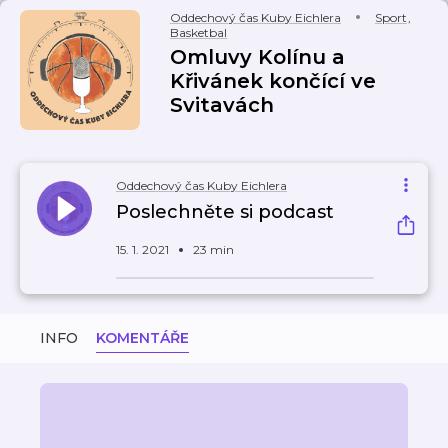
Oddechový čas Kuby Eichlera
Sport
,
Basketbal
Omluvy Kolínu a
Křivánek končící ve
Svitavách
Oddechový čas Kuby Eichlera
Poslechněte si podcast
15. 1. 2021
23 min
INFO
KOMENTÁŘE