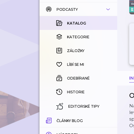
PODCASTY
KATALOG
KOUPENÉ
KATALOG
KATEGORIE
KATEGORIE
ZÁLOŽKY
ZÁLOŽKY
HISTORIE
LÍBÍ SE MI
I
ODEBÍRANÉ
HISTORIE
O
Na
EDITORSKÉ TIPY
le
sp
ČLÁNKY BLOG
Os