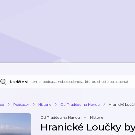
Najděte si:
od
Podcasty
Historie
Od Pradědu na Hanou
Hranické Loučky
Od Pradědu na Hanou
Historie
Hranické Loučky byl