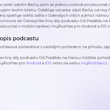
a cestě údolím Bečvy jsem se jednou rozhodl prozkoumat o
 jejím levém břehu. Odděluje od sebe údolí Bečvy od nivy ř
erý spatřuje světlo světa v Oderských vrších a jehož nížinou 
lomouce do Ostravy.Všechny díly podcastu Od Pradědu n
slouchat v mobilní aplikaci mujRozhlas pro Android a iOS
opis podcastu
zhlasová pohlednice s osobitým pohledem na přírodu, zajímav
šechny díly podcastu Od Pradědu na Hanou můžete pohodln
ujRozhlas pro
Android
a
iOS
nebo na webu
mujRozhlas.cz
.