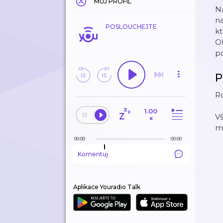
MŮJ PROFIL
N
na
POSLOUCHEJTE
kt
O
po
P
Ro
1.00
V
×
m
00:00
00:00
Komentuj
Aplikace Youradio Talk