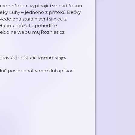
nen hřeben vypínající se nad řekou
eky Luhy – jednoho z přítoků Bečvy,
vede ona stará hlavní silnice z
a Hanou můžete pohodlně
 nebo na webu mujRozhlas.cz.
osti i historii našeho kraje.
ě poslouchat v mobilní aplikaci