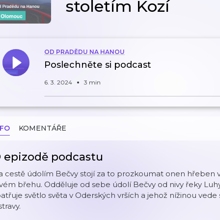
stoletím Kozí
OD PRADĚDU NA HANOU
Poslechněte si podcast
6. 3. 2024
3 min
NFO
KOMENTÁŘE
 epizodě podcastu
 cestě údolím Bečvy stojí za to prozkoumat onen hřeben vy
vém břehu. Odděluje od sebe údolí Bečvy od nivy řeky Luhy
atřuje světlo světa v Oderských vrších a jehož nížinou vede
travy.