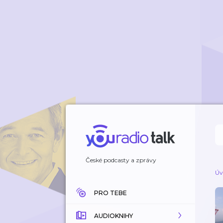
České podcasty a zprávy
Úv
PRO TEBE
AUDIOKNIHY