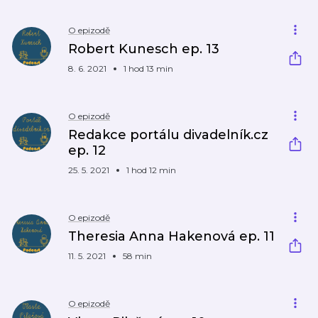
O epizodě
Robert Kunesch ep. 13
8. 6. 2021
1 hod 13 min
O epizodě
Redakce portálu divadelník.cz
ep. 12
25. 5. 2021
1 hod 12 min
O epizodě
Theresia Anna Hakenová ep. 11
11. 5. 2021
58 min
O epizodě