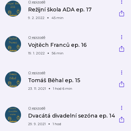
O epizodě
Režijní škola ADA ep. 17
9. 2. 2022
45 min
O epizodě
Vojtěch Franců ep. 16
19. 1. 2022
56 min
O epizodě
Tomáš Běhal ep. 15
23. 11. 2021
1 hod 6 min
O epizodě
Dvacátá divadelní sezóna ep. 14
29. 9. 2021
1 hod