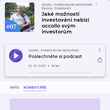
occollo - Investování do nemovitostí
Byznys
,
Investování
Jaké možnosti
investování nabízí
occollo svým
investorům
occollo - Investování do nemovitostí
Poslechněte si podcast
24. 10. 2023
53 sec
INFO
KOMENTÁŘE