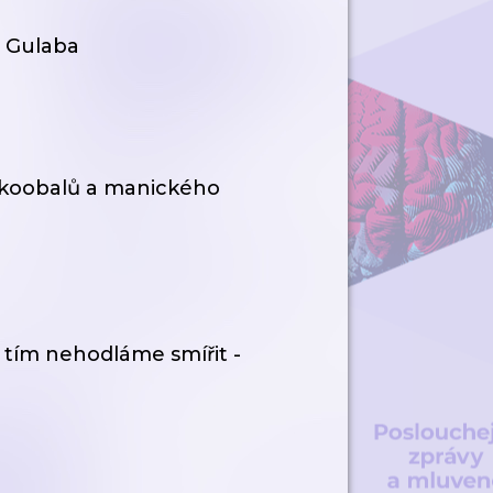
 Gulaba
z ekoobalů a manického
 tím nehodláme smířit -