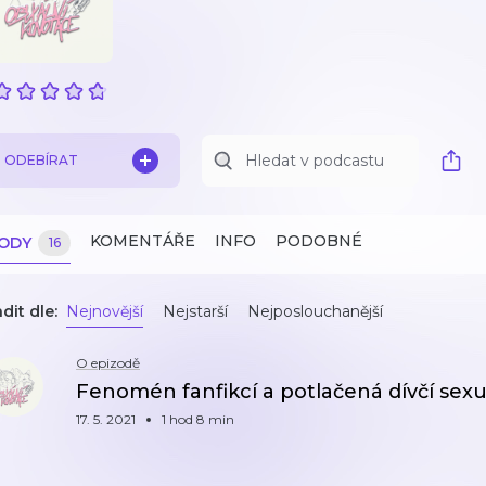
ODEBÍRAT
KOMENTÁŘE
INFO
PODOBNÉ
ZODY
16
dit dle:
Nejnovější
Nejstarší
Nejposlouchanější
O epizodě
Fenomén fanfikcí a potlačená dívčí sexu
17. 5. 2021
1 hod 8 min