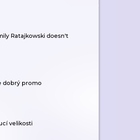
mily Ratajkowski doesn't
je dobrý promo
í velikosti