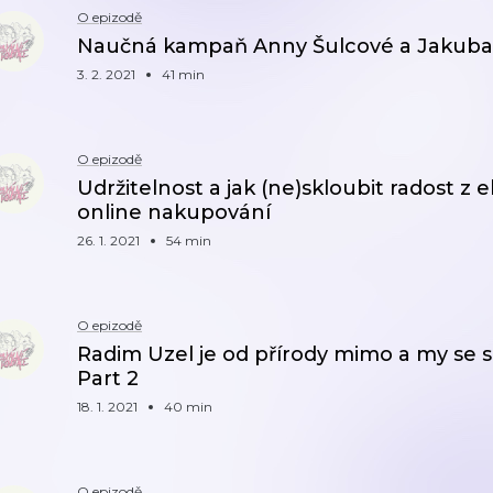
O epizodě
Naučná kampaň Anny Šulcové a Jakuba
3. 2. 2021
41 min
O epizodě
Udržitelnost a jak (ne)skloubit radost 
online nakupování
26. 1. 2021
54 min
O epizodě
Radim Uzel je od přírody mimo a my se s
Part 2
18. 1. 2021
40 min
O epizodě