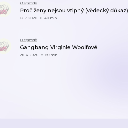
O epizodě
Proč ženy nejsou vtipný (vědecký důkaz)
13. 7. 2020
40 min
O epizodě
Gangbang Virginie Woolfové
26. 6. 2020
50 min