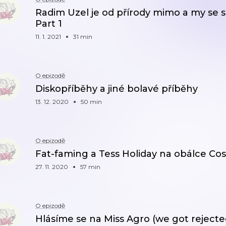
Radim Uzel je od přírody mimo a my se s
Part 1
11. 1. 2021
31 min
O epizodě
Diskopříběhy a jiné bolavé příběhy
13. 12. 2020
50 min
O epizodě
Fat-faming a Tess Holiday na obálce C
27. 11. 2020
57 min
O epizodě
Hlásíme se na Miss Agro (we got rejecte