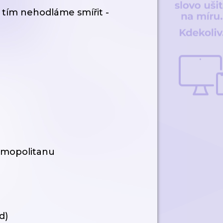
 tím nehodláme smířit -
osmopolitanu
d)