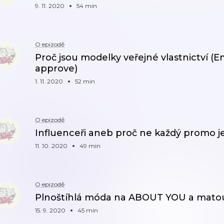
9. 11. 2020
54 min
O epizodě
Proč jsou modelky veřejné vlastnictví (E
approve)
1. 11. 2020
52 min
O epizodě
Influenceři aneb proč ne každý promo 
11. 10. 2020
49 min
O epizodě
Plnoštíhlá móda na ABOUT YOU a matouc
15. 9. 2020
45 min