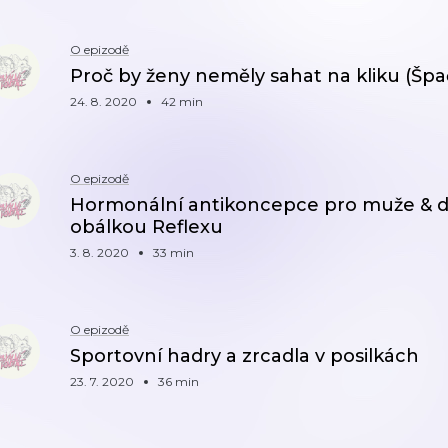
O epizodě
Proč by ženy neměly sahat na kliku (Šp
24. 8. 2020
42 min
O epizodě
Hormonální antikoncepce pro muže & dv
obálkou Reflexu
3. 8. 2020
33 min
O epizodě
Sportovní hadry a zrcadla v posilkách
23. 7. 2020
36 min