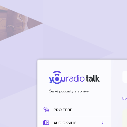
České podcasty a zprávy
Úv
PRO TEBE
AUDIOKNIHY