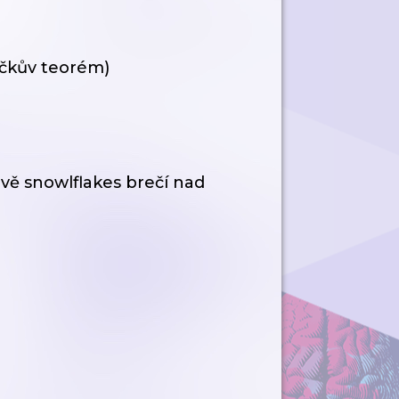
ačkův teorém)
ě snowlflakes brečí nad