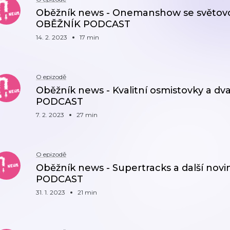
Oběžník news - Onemanshow se světovou a
OBĚŽNÍK PODCAST
14. 2. 2023
17 min
O epizodě
Oběžník news - Kvalitní osmistovky a dva
PODCAST
7. 2. 2023
27 min
O epizodě
Oběžník news - Supertracks a další novin
PODCAST
31. 1. 2023
21 min