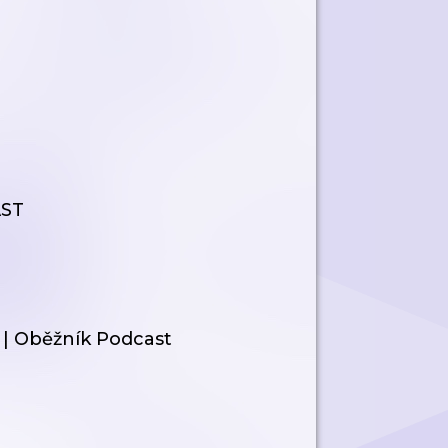
AST
á | Oběžník Podcast