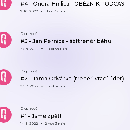
#4 - Ondra Hnilica | OBĚŽNÍK PODCAST 
7. 10. 2022
1 hod 42 min
O epizodě
#3 - Jan Pernica - šéftrenér běhu
27. 4. 2022
1 hod 34 min
O epizodě
#2 - Jarda Odvárka (trenéři vrací úder)
23. 3. 2022
1 hod 57 min
O epizodě
#1 - Jsme zpět!
14. 3. 2022
2 hod 3 min