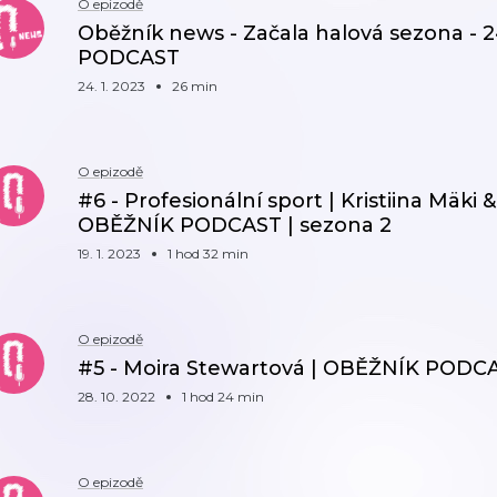
O epizodě
Oběžník news - Začala halová sezona - 2
PODCAST
24. 1. 2023
26 min
O epizodě
#6 - Profesionální sport | Kristiina Mäki
OBĚŽNÍK PODCAST | sezona 2
19. 1. 2023
1 hod 32 min
O epizodě
#5 - Moira Stewartová | OBĚŽNÍK PODCA
28. 10. 2022
1 hod 24 min
O epizodě