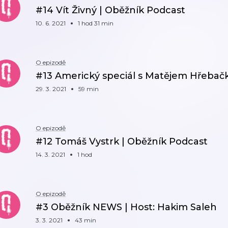
#14 Vít Živný | Oběžník Podcast
10. 6. 2021
1 hod 31 min
O epizodě
#13 Americký speciál s Matějem Hřebač
29. 3. 2021
59 min
O epizodě
#12 Tomáš Vystrk | Oběžník Podcast
14. 3. 2021
1 hod
O epizodě
#3 Oběžník NEWS | Host: Hakim Saleh
3. 3. 2021
43 min