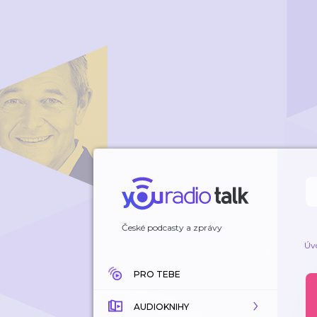
České podcasty a zprávy
Úv
PRO TEBE
AUDIOKNIHY