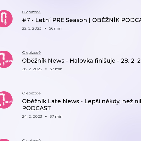
O epizodě
#7 - Letní PRE Season | OBĚŽNÍK PODCA
22. 5. 2023
56 min
O epizodě
Oběžník News - Halovka finišuje - 28. 
28. 2. 2023
37 min
O epizodě
Oběžník Late News - Lepší někdy, než ni
PODCAST
24. 2. 2023
37 min
O epizodě