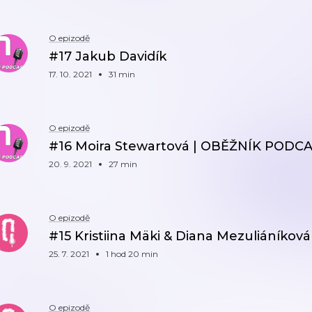
O epizodě
#17 Jakub Davidík
17. 10. 2021
31 min
O epizodě
#16 Moira Stewartová | OBĚŽNÍK PODC
20. 9. 2021
27 min
O epizodě
#15 Kristiina Mäki & Diana Mezuliáníkov
25. 7. 2021
1 hod 20 min
O epizodě