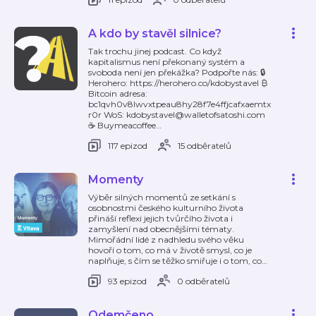
A kdo by stavěl silnice?
Tak trochu jinej podcast. Co když
kapitalismus není překonaný systém a
svoboda není jen překážka? Podpořte nás: 🔒
Herohero: https://herohero.co/kdobystavel ₿
Bitcoin adresa:
bc1qvh0v8lwvxtpeau8hy28f7e4ffjcafxaemtx
r0r WoS: kdobystavel@walletofsatoshi.com
☕ Buymeacoffee
…
117 epizod
15 odběratelů
Momenty
Výběr silných momentů ze setkání s
osobnostmi českého kulturního života
přináší reflexi jejich tvůrčího života i
zamyšlení nad obecnějšími tématy.
Mimořádní lidé z nadhledu svého věku
hovoří o tom, co má v životě smysl, co je
naplňuje, s čím se těžko smiřuje i o tom, co
…
93 epizod
0 odběratelů
Odemčeno