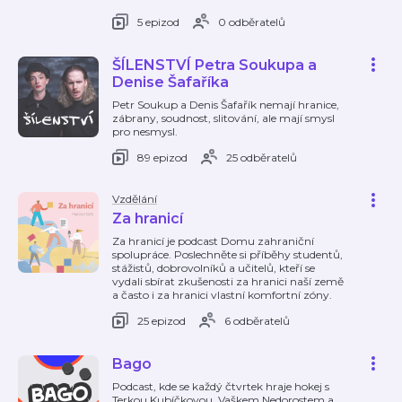
5 epizod
0 odběratelů
ŠÍLENSTVÍ Petra Soukupa a
Denise Šafaříka
Petr Soukup a Denis Šafařík nemají hranice,
zábrany, soudnost, slitování, ale mají smysl
pro nesmysl.
89 epizod
25 odběratelů
Vzdělání
Za hranicí
Za hranicí je podcast Domu zahraniční
spolupráce. Poslechněte si příběhy studentů,
stážistů, dobrovolníků a učitelů, kteří se
vydali sbírat zkušenosti za hranici naší země
a často i za hranici vlastní komfortní zóny.
25 epizod
6 odběratelů
Bago
Podcast, kde se každý čtvrtek hraje hokej s
Terkou Kubíčkovou, Vaškem Nedorostem a