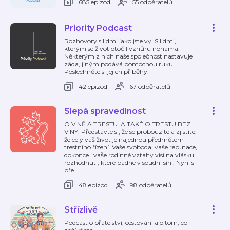
685 epizod
55 odběratelů
Priority Podcast
Rozhovory s lidmi jako jste vy. S lidmi,
kterým se život otočil vzhůru nohama.
Některým z nich naše společnost nastavuje
záda, jiným podává pomocnou ruku.
Poslechněte si jejich příběhy.
42 epizod
67 odběratelů
Slepá spravedlnost
O VINĚ A TRESTU. A TAKÉ O TRESTU BEZ
VINY. Představte si, že se probouzíte a zjistíte,
že celý váš život je najednou předmětem
trestního řízení. Vaše svoboda, vaše reputace,
dokonce i vaše rodinné vztahy visí na vlásku
rozhodnutí, které padne v soudní síni. Nyní si
pře
…
48 epizod
98 odběratelů
Střízlivě
Podcast o přátelství, cestování a o tom, co