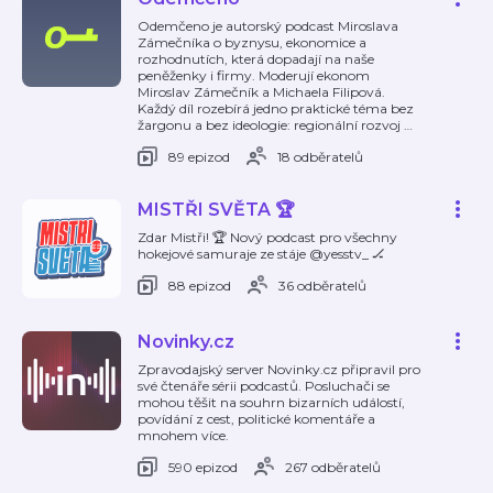
Odemčeno je autorský podcast Miroslava
Zámečníka o byznysu, ekonomice a
rozhodnutích, která dopadají na naše
peněženky i firmy. Moderují ekonom
Miroslav Zámečník a Michaela Filipová.
Každý díl rozebírá jedno praktické téma bez
žargonu a bez ideologie: regionální rozvoj
…
89 epizod
18 odběratelů
MISTŘI SVĚTA 🏆
Zdar Mistři! 🏆 Nový podcast pro všechny
hokejové samuraje ze stáje @yesstv_ 🏒
88 epizod
36 odběratelů
Novinky.cz
Zpravodajský server Novinky.cz připravil pro
své čtenáře sérii podcastů. Posluchači se
mohou těšit na souhrn bizarních událostí,
povídání z cest, politické komentáře a
mnohem více.
590 epizod
267 odběratelů