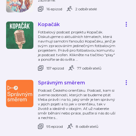
zažíváme.
16 epizod
2 odběratelé
Kopačák
Fotbalový podcast projektu Kopačák.
Diskutujeme o aktuálních tématech, která
navrhují samotní fanoušci Kopačáku, jenž je
svým zpracováním jedinečným fotbalovým
projektem. Právě pro fotbalovou komunitu
je podcast tvořen. Klikněte na tlačítko "play"
a ponořte se do světa
…
157 epizod
77 odběratelů
Správným směrem
Podcast Českého orienťáku. Podcast, kam si
zveme osobnosti, kterých se budeme ptát
třeba právě i na to, jaký směr je ten správný
v jejich pojetí a to jak v orienťáku, tak v
životě a ideálně v obojím. Ať už naberete
směr běhání nebo práce, pusťte si nás do uší
a nechte s
…
95 epizod
8 odběratelů