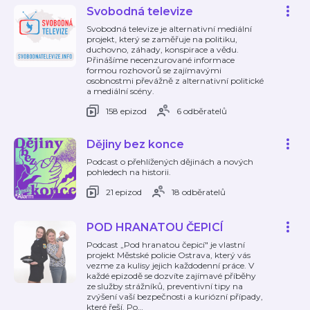
Svobodná televize
Svobodná televize je alternativní mediální
projekt, který se zaměřuje na politiku,
duchovno, záhady, konspirace a vědu.
Přinášíme necenzurované informace
formou rozhovorů se zajímavými
osobnostmi převážně z alternativní politické
a mediální scény.
158 epizod
6 odběratelů
Dějiny bez konce
Podcast o přehlížených dějinách a nových
pohledech na historii.
21 epizod
18 odběratelů
POD HRANATOU ČEPICÍ
Podcast „Pod hranatou čepicí" je vlastní
projekt Městské policie Ostrava, který vás
vezme za kulisy jejich každodenní práce. V
každé epizodě se dozvíte zajímavé příběhy
ze služby strážníků, preventivní tipy na
zvýšení vaší bezpečnosti a kuriózní případy,
které řeší. Po
…