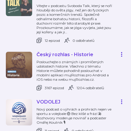
Vítejte v podcastu Svoboda Talk, který se noří
hlouběji do světa jógy, než jen do fyzických
pozic a komerčních trendů. Společně
odhalíme bohatou historii, filozofii a
duchovní rozměr této starobylé praxe.
Prozkoumáme, jak se jóga vyvíjela, jaké jsou
její kořeny a jak ji
…
12 epizod
0 odběratelů
Český rozhlas - Historie
Poslouchejte o známých i promlčených
událostech historie. Všechno z tématu
Historie můžete pohodlně poslouchat v
mobilní aplikaci mujRozhlas pro Android a
iOS nebo na webu mujRozhlas.cz.
3167 epizod
1204 odběratelů
VODOLEJ
Nový podcast o výhrách a prohrách nejen ve
sportu a volejbale 🏐 Bez klišé a frází 🎤
Rozhovory moderuje novinář a podcaster
Ondřej Koutník 🎙️
11 epizod
0 odběratelů