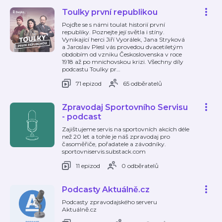
Toulky první republikou
Pojďte se s námi toulat historií první
republiky. Poznejte její světla i stíny.
Vynikající herci Jiří Vyorálek, Jana Stryková
a Jaroslav Plesl vás provedou dvacetiletým
obdobím od vzniku Československa v roce
1918 až po mnichovskou krizi. Všechny díly
podcastu Toulky pr
…
71 epizod
65 odběratelů
Zpravodaj Sportovního Servisu
- podcast
Zajištujeme servis na sportovních akcích déle
než 20 let a tohle je náš zpravodaj pro
časoměřiče, pořadatele a závodníky.
sportovniservis.substack.com
11 epizod
0 odběratelů
Podcasty Aktuálně.cz
Podcasty zpravodajského serveru
Aktuálně.cz