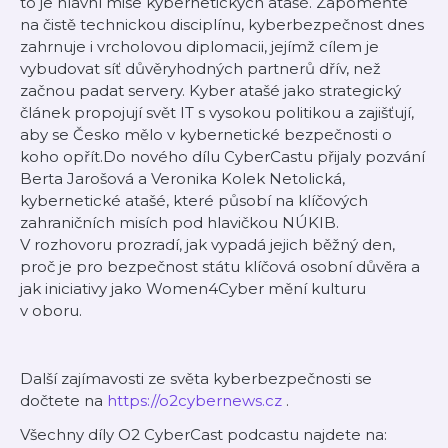
to je hlavní mise kybernetických atašé. Zapomeňte
na čistě technickou disciplínu, kyberbezpečnost dnes
zahrnuje i vrcholovou diplomacii, jejímž cílem je
vybudovat síť důvěryhodných partnerů dřív, než
začnou padat servery. Kyber atašé jako strategický
článek propojují svět IT s vysokou politikou a zajišťují,
aby se Česko mělo v kybernetické bezpečnosti o
koho opřít.Do nového dílu CyberCastu přijaly pozvání
Berta Jarošová a Veronika Kolek Netolická,
kybernetické atašé, které působí na klíčových
zahraničních misích pod hlavičkou NÚKIB.
V rozhovoru prozradí, jak vypadá jejich běžný den,
proč je pro bezpečnost státu klíčová osobní důvěra a
jak iniciativy jako Women4Cyber mění kulturu
v oboru.
Další zajímavosti ze světa kyberbezpečnosti se
dočtete na
⁠https://o2cybernews.cz⁠
.
Všechny díly O2 CyberCast podcastu najdete na: