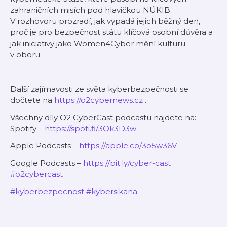
zahraničních misích pod hlavičkou NÚKIB.
V rozhovoru prozradí, jak vypadá jejich běžný den,
proč je pro bezpečnost státu klíčová osobní důvěra a
jak iniciativy jako Women4Cyber mění kulturu
v oboru.
Další zajímavosti ze světa kyberbezpečnosti se
dočtete na
⁠https://o2cybernews.cz⁠
.
Všechny díly O2 CyberCast podcastu najdete na:
Spotify –
⁠https://spoti.fi/3Ok3D3w⁠
Apple Podcasts –
⁠https://apple.co/3o5w36V⁠
Google Podcasts –
⁠https://bit.ly/cyber-cast⁠
⁠#o2cybercast⁠
⁠#kyberbezpecnost⁠
⁠#kybersikana⁠