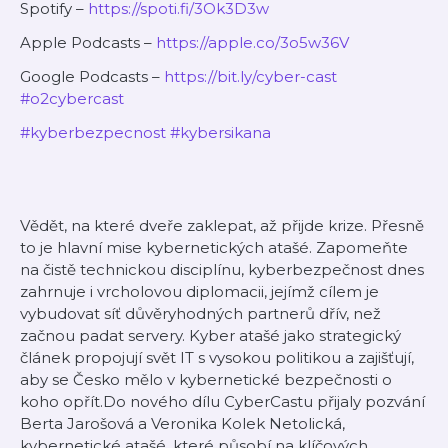
Spotify –
⁠https://spoti.fi/3Ok3D3w⁠
Apple Podcasts –
⁠https://apple.co/3o5w36V⁠
Google Podcasts –
⁠https://bit.ly/cyber-cast⁠
⁠#o2cybercast⁠
⁠#kyberbezpecnost⁠
⁠#kybersikana⁠
Vědět, na které dveře zaklepat, až přijde krize. Přesně
to je hlavní mise kybernetických atašé. Zapomeňte
na čistě technickou disciplínu, kyberbezpečnost dnes
zahrnuje i vrcholovou diplomacii, jejímž cílem je
vybudovat síť důvěryhodných partnerů dřív, než
začnou padat servery. Kyber atašé jako strategický
článek propojují svět IT s vysokou politikou a zajišťují,
aby se Česko mělo v kybernetické bezpečnosti o
koho opřít.Do nového dílu CyberCastu přijaly pozvání
Berta Jarošová a Veronika Kolek Netolická,
kybernetické atašé, které působí na klíčových