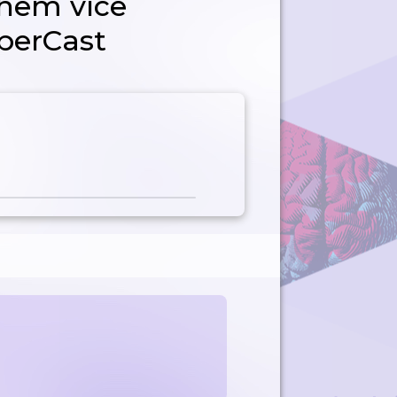
hem více
yberCast