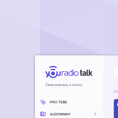
České podcasty a zprávy
Úv
PRO TEBE
AUDIOKNIHY