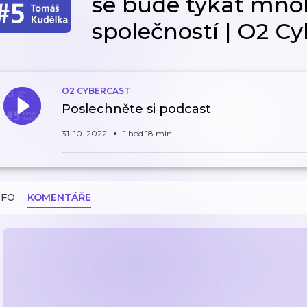
se bude týkat mno
společností | O2 C
O2 CYBERCAST
Poslechněte si podcast
31. 10. 2022
1 hod 18 min
NFO
KOMENTÁŘE