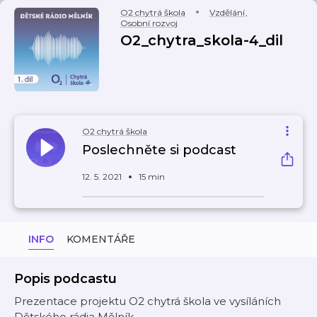
O2 chytrá škola
Vzdělání
,
Osobní rozvoj
O2_chytra_skola-4_dil
O2 chytrá škola
Poslechněte si podcast
12. 5. 2021
15 min
INFO
KOMENTÁŘE
Popis podcastu
Prezentace projektu O2 chytrá škola ve vysíláních
Dětského rádia Mělník