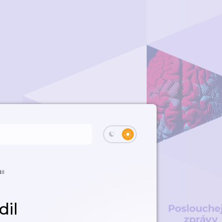
il
dil