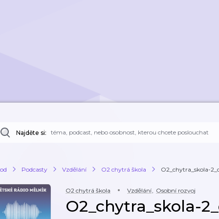
Najděte si:
od
Podcasty
Vzdělání
O2 chytrá škola
O2_chytra_skola-2_d
O2 chytrá škola
Vzdělání
,
Osobní rozvoj
O2_chytra_skola-2_