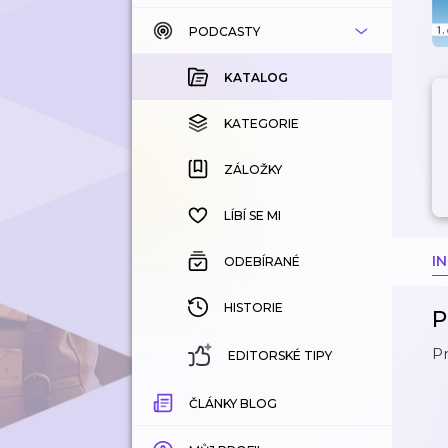
PODCASTY
KATALOG
KOUPENÉ
KATALOG
KATEGORIE
KATEGORIE
ZÁLOŽKY
ZÁLOŽKY
HISTORIE
LÍBÍ SE MI
I
ODEBÍRANÉ
HISTORIE
P
Pr
EDITORSKÉ TIPY
ČLÁNKY BLOG