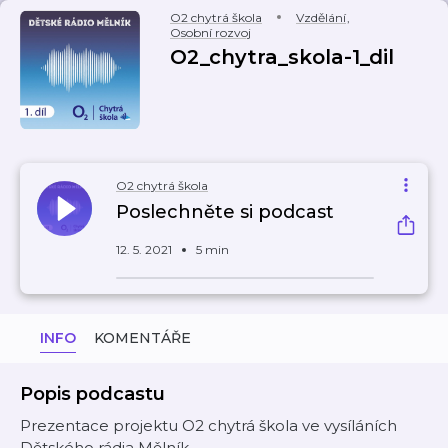
O2 chytrá škola
Vzdělání
,
Osobní rozvoj
O2_chytra_skola-1_dil
O2 chytrá škola
Poslechněte si podcast
12. 5. 2021
5 min
INFO
KOMENTÁŘE
Popis podcastu
Prezentace projektu O2 chytrá škola ve vysíláních
Dětského rádia Mělník