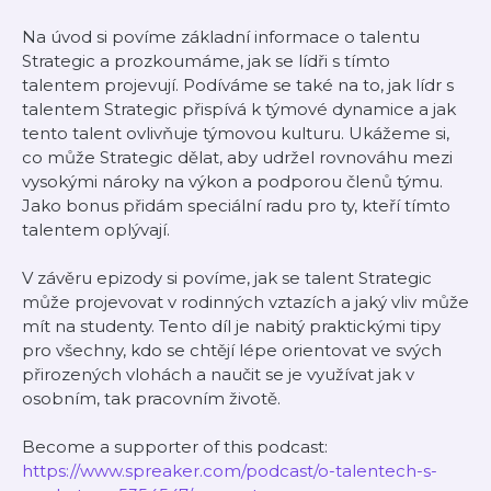
Na úvod si povíme základní informace o talentu
Strategic a prozkoumáme, jak se lídři s tímto
talentem projevují. Podíváme se také na to, jak lídr s
talentem Strategic přispívá k týmové dynamice a jak
tento talent ovlivňuje týmovou kulturu. Ukážeme si,
co může Strategic dělat, aby udržel rovnováhu mezi
vysokými nároky na výkon a podporou členů týmu.
Jako bonus přidám speciální radu pro ty, kteří tímto
talentem oplývají.
V závěru epizody si povíme, jak se talent Strategic
může projevovat v rodinných vztazích a jaký vliv může
mít na studenty. Tento díl je nabitý praktickými tipy
pro všechny, kdo se chtějí lépe orientovat ve svých
přirozených vlohách a naučit se je využívat jak v
osobním, tak pracovním životě.
Become a supporter of this podcast:
https://www.spreaker.com/podcast/o-talentech-s-