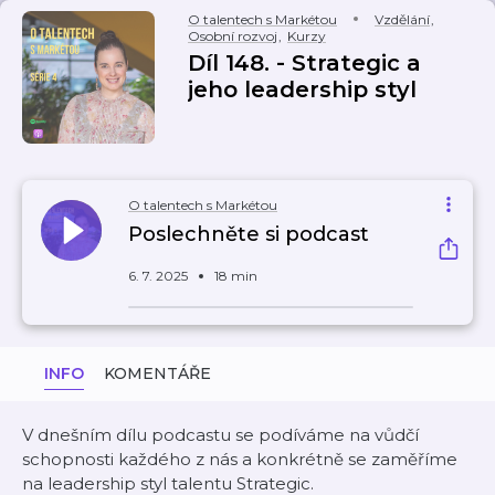
O talentech s Markétou
Vzdělání
,
Osobní rozvoj
,
Kurzy
Díl 148. - Strategic a
jeho leadership styl
O talentech s Markétou
Poslechněte si podcast
6. 7. 2025
18 min
INFO
KOMENTÁŘE
V dnešním dílu podcastu se podíváme na vůdčí
schopnosti každého z nás a konkrétně se zaměříme
na leadership styl talentu Strategic.