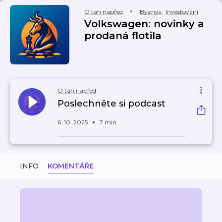
O tah napřed
Byznys
,
Investování
Volkswagen: novinky a
prodaná flotila
O tah napřed
Poslechněte si podcast
6. 10. 2025
7 min
INFO
KOMENTÁŘE