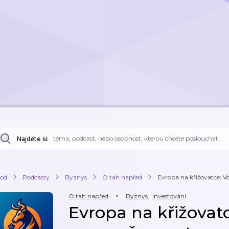
Najděte si:
od
Podcasty
Byznys
O tah napřed
Evropa na křižovatce: V
O tah napřed
Byznys
,
Investování
Evropa na křižovat