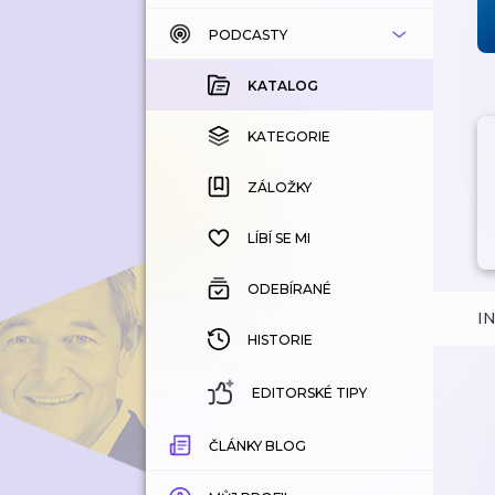
PODCASTY
KATALOG
KOUPENÉ
KATALOG
KATEGORIE
KATEGORIE
ZÁLOŽKY
ZÁLOŽKY
HISTORIE
LÍBÍ SE MI
ODEBÍRANÉ
I
HISTORIE
EDITORSKÉ TIPY
ČLÁNKY BLOG