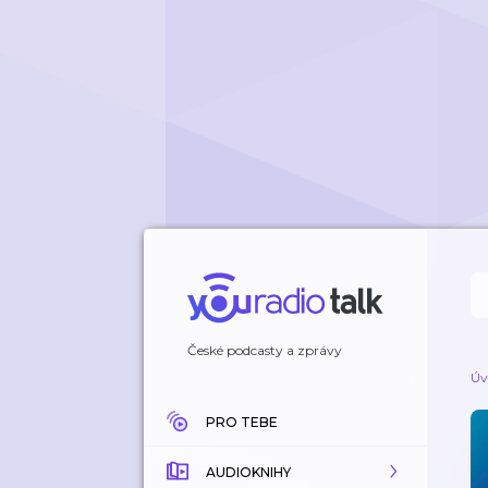
České podcasty a zprávy
Úv
PRO TEBE
AUDIOKNIHY