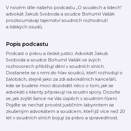
V novém díle našeho podcastu „O soudech a lidech“
advokát Jakub Svoboda a soudce Bohumil Vašák
prozkoumávají tajemství soudních rozhodnutí
a lidských osudů.
Popis podcastu
Podcast o právu a české justici. Advokát Jakub
Svoboda a soudce Bohumil Vašák ve svých
rozhovorech přibližují dění v soudních síních.
Dostanete se s nimi do hlav soudců, kteří rozhodují o
žalobách, stejně jako za zdi advokátních kanceláří,
kde se budete moci dozvědět něco o tom, jak se
advokáti s klienty připravují na soudní spory. Dozvíte
se, jak zvýšit šance na Vás úspěch v soudním řízení.
Pojďte se nechat provést justičním labyrintem se
zkušeným advokátem a soudcem, kteří již více než 20
let v soudních síních bojují za právo a spravedlnost.