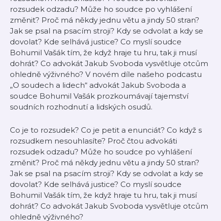
rozsudek odzadu? Může ho soudce po vyhlášení
změnit? Proč má někdy jednu větu a jindy 50 stran?
Jak se psal na psacím stroji? Kdy se odvolat a kdy se
dovolat? Kde selhává justice? Co myslí soudce
Bohumil Vašák tím, že když hraje tu hru, tak ji musí
dohrát? Co advokát Jakub Svoboda vysvětluje otcům
ohledně výživného? V novém díle našeho podcastu
„O soudech a lidech“ advokát Jakub Svoboda a
soudce Bohumil Vašák prozkoumávají tajemství
soudních rozhodnutí a lidských osudů.
Co je to rozsudek? Co je petit a enunciát? Co když s
rozsudkem nesouhlasíte? Proč čtou advokáti
rozsudek odzadu? Může ho soudce po vyhlášení
změnit? Proč má někdy jednu větu a jindy 50 stran?
Jak se psal na psacím stroji? Kdy se odvolat a kdy se
dovolat? Kde selhává justice? Co myslí soudce
Bohumil Vašák tím, že když hraje tu hru, tak ji musí
dohrát? Co advokát Jakub Svoboda vysvětluje otcům
ohledně výživného?