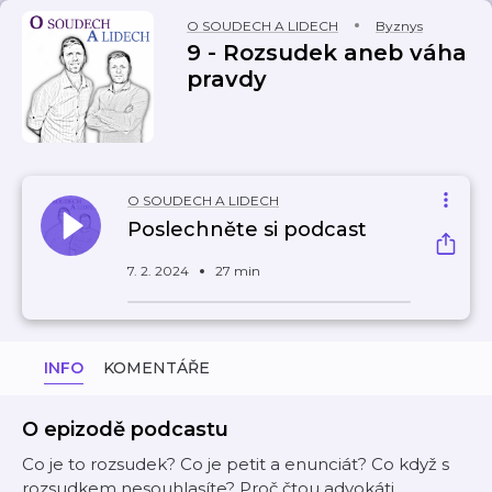
O SOUDECH A LIDECH
Byznys
9 - Rozsudek aneb váha
pravdy
O SOUDECH A LIDECH
Poslechněte si podcast
7. 2. 2024
27 min
INFO
KOMENTÁŘE
O epizodě podcastu
Co je to rozsudek? Co je petit a enunciát? Co když s
rozsudkem nesouhlasíte? Proč čtou advokáti