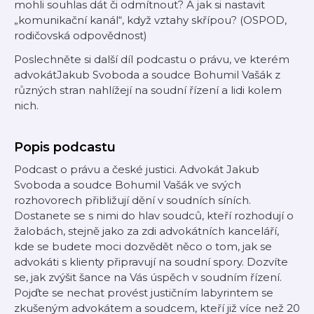
mohli souhlas dát či odmítnout? A jak si nastavit
„komunikační kanál“, když vztahy skřípou? (OSPOD,
rodičovská odpovědnost)
Poslechněte si další díl podcastu o právu, ve kterém
advokátJakub Svoboda a soudce Bohumil Vašák z
různých stran nahlížejí na soudní řízení a lidi kolem
nich.
Popis podcastu
Podcast o právu a české justici. Advokát Jakub
Svoboda a soudce Bohumil Vašák ve svých
rozhovorech přibližují dění v soudních síních.
Dostanete se s nimi do hlav soudců, kteří rozhodují o
žalobách, stejně jako za zdi advokátních kanceláří,
kde se budete moci dozvědět něco o tom, jak se
advokáti s klienty připravují na soudní spory. Dozvíte
se, jak zvýšit šance na Vás úspěch v soudním řízení.
Pojďte se nechat provést justičním labyrintem se
zkušeným advokátem a soudcem, kteří již více než 20