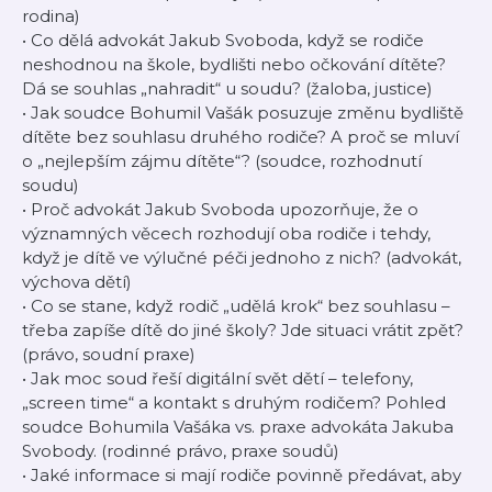
rodina)
• Co dělá advokát Jakub Svoboda, když se rodiče
neshodnou na škole, bydlišti nebo očkování dítěte?
Dá se souhlas „nahradit“ u soudu? (žaloba, justice)
• Jak soudce Bohumil Vašák posuzuje změnu bydliště
dítěte bez souhlasu druhého rodiče? A proč se mluví
o „nejlepším zájmu dítěte“? (soudce, rozhodnutí
soudu)
• Proč advokát Jakub Svoboda upozorňuje, že o
významných věcech rozhodují oba rodiče i tehdy,
když je dítě ve výlučné péči jednoho z nich? (advokát,
výchova dětí)
• Co se stane, když rodič „udělá krok“ bez souhlasu –
třeba zapíše dítě do jiné školy? Jde situaci vrátit zpět?
(právo, soudní praxe)
• Jak moc soud řeší digitální svět dětí – telefony,
„screen time“ a kontakt s druhým rodičem? Pohled
soudce Bohumila Vašáka vs. praxe advokáta Jakuba
Svobody. (rodinné právo, praxe soudů)
• Jaké informace si mají rodiče povinně předávat, aby