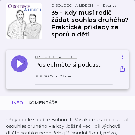
O SOUDECH A LIDECH
Byznys
35 - Kdy musí rodič
žádat souhlas druhého?
Praktické příklady ze
sporů o děti
O SOUDECH A LIDECH
Poslechněte si podcast
19. 9. 2025
27 min
INFO
KOMENTÁŘE
• Kdy podle soudce Bohumila Vašáka musí rodič žádat
osouhlas druhého – a kdy „běžné věci“ při výchově
dítěte souhlas nepotřebují? (soudní řízení, právo,