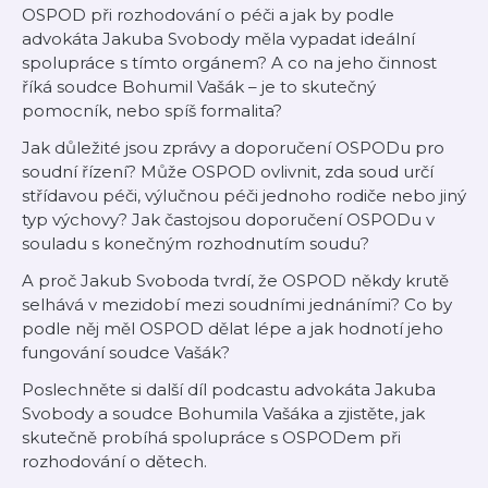
OSPOD při rozhodování o péči a jak by podle
advokáta Jakuba Svobody měla vypadat ideální
spolupráce s tímto orgánem? A co na jeho činnost
říká soudce Bohumil Vašák – je to skutečný
pomocník, nebo spíš formalita?
Jak důležité jsou zprávy a doporučení OSPODu pro
soudní řízení? Může OSPOD ovlivnit, zda soud určí
střídavou péči, výlučnou péči jednoho rodiče nebo jiný
typ výchovy? Jak častojsou doporučení OSPODu v
souladu s konečným rozhodnutím soudu?
A proč Jakub Svoboda tvrdí, že OSPOD někdy krutě
selhává v mezidobí mezi soudními jednáními? Co by
podle něj měl OSPOD dělat lépe a jak hodnotí jeho
fungování soudce Vašák?
Poslechněte si další díl podcastu advokáta Jakuba
Svobody a soudce Bohumila Vašáka a zjistěte, jak
skutečně probíhá spolupráce s OSPODem při
rozhodování o dětech.