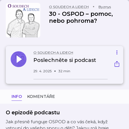
O SOUDECH A LIDECH
Byznys
30 - OSPOD – pomoc,
nebo pohroma?
O SOUDECH A LIDECH
Poslechněte si podcast
29. 4. 2025
32 min
INFO
KOMENTÁŘE
O epizodě podcastu
Jak přesně funguje OSPOD a co vás čeká, když
vstoupí do vašeho sporu o děti? Jakou roli hraje