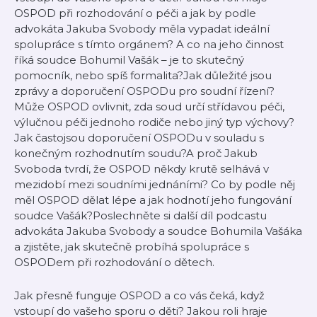
OSPOD při rozhodování o péči a jak by podle
advokáta Jakuba Svobody měla vypadat ideální
spolupráce s tímto orgánem? A co na jeho činnost
říká soudce Bohumil Vašák – je to skutečný
pomocník, nebo spíš formalita?Jak důležité jsou
zprávy a doporučení OSPODu pro soudní řízení?
Může OSPOD ovlivnit, zda soud určí střídavou péči,
výlučnou péči jednoho rodiče nebo jiný typ výchovy?
Jak častojsou doporučení OSPODu v souladu s
konečným rozhodnutím soudu?A proč Jakub
Svoboda tvrdí, že OSPOD někdy krutě selhává v
mezidobí mezi soudními jednáními? Co by podle něj
měl OSPOD dělat lépe a jak hodnotí jeho fungování
soudce Vašák?Poslechněte si další díl podcastu
advokáta Jakuba Svobody a soudce Bohumila Vašáka
a zjistěte, jak skutečně probíhá spolupráce s
OSPODem při rozhodování o dětech.
Jak přesně funguje OSPOD a co vás čeká, když
vstoupí do vašeho sporu o děti? Jakou roli hraje