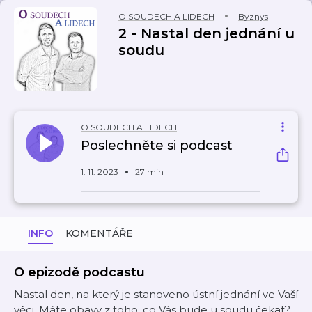
O SOUDECH A LIDECH
Byznys
2 - Nastal den jednání u
soudu
O SOUDECH A LIDECH
Poslechněte si podcast
1. 11. 2023
27 min
INFO
KOMENTÁŘE
O epizodě podcastu
Nastal den, na který je stanoveno ústní jednání ve Vaší
věci. Máte obavy z toho, co Vás bude u soudu čekat?