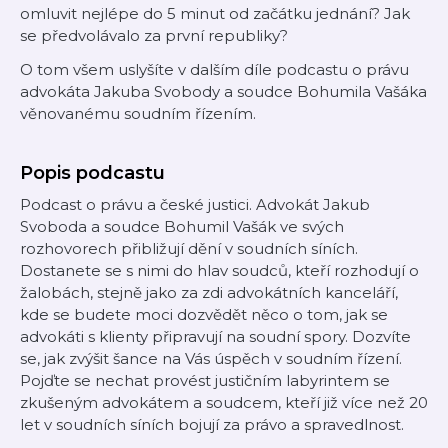
omluvit nejlépe do 5 minut od začátku jednání? Jak
se předvolávalo za první republiky?
O tom všem uslyšíte v dalším díle podcastu o právu
advokáta Jakuba Svobody a soudce Bohumila Vašáka
věnovanému soudním řízením.
Popis podcastu
Podcast o právu a české justici. Advokát Jakub
Svoboda a soudce Bohumil Vašák ve svých
rozhovorech přibližují dění v soudních síních.
Dostanete se s nimi do hlav soudců, kteří rozhodují o
žalobách, stejně jako za zdi advokátních kanceláří,
kde se budete moci dozvědět něco o tom, jak se
advokáti s klienty připravují na soudní spory. Dozvíte
se, jak zvýšit šance na Vás úspěch v soudním řízení.
Pojďte se nechat provést justičním labyrintem se
zkušeným advokátem a soudcem, kteří již více než 20
let v soudních síních bojují za právo a spravedlnost.