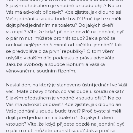
S jakým předstihem je vhodné k soudu přijít? Na co
Vás má advokát připravit? Kde zjistíte, jak dlouho asi
Vaše jednání u soudu bude trvat? Proč byste si měli
dojít před jednáním na toaletu? Do jakých dveří
vstoupit? Víte, že když přijdete pozdě na jednání, byť
o pár minut, můžete prohrát soud? Jak a proč se
omluvit nejlépe do 5 minut od začátku jednání? Jak
se předvolávalo za první republiky? O tom všem
uslyšíte v dalším díle podcastu o právu advokáta
Jakuba Svobody a soudce Bohumila Vašáka
věnovanému soudním řízením.
Nastal den, na který je stanoveno ústní jednání ve Vaší
věci. Máte obavy z toho, co Vás bude u soudu čekat?
S jakým předstihem je vhodné k soudu přijít? Na co
Vás má advokát připravit? Kde zjistíte, jak dlouho asi
Vaše jednání u soudu bude trvat? Proč byste si měli
dojít před jednáním na toaletu? Do jakých dveří
vstoupit? Víte, že když přijdete pozdě na jednání, byť
o pár minut, můžete prohrát soud? Jak a proč se