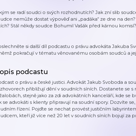
kým se radí soudci o svých rozhodnutích? Jak zní slib soudc
oudce nemůže dostat výpověď ani „padáka“ ze dne na den? 
tích? Stál někdy soudce Bohumil Vašák před kárnou komisí
slechněte si další díl podcastu o právu advokáta Jakuba 
 němž pokračují v tématu věnovanému osobám soudců a jeji
opis podcastu
dcast o právu a české justici. Advokát Jakub Svoboda a s
zhovorech přibližují dění v soudních síních. Dostanete se s 
žalobách, stejně jako za zdi advokátních kanceláří, kde se
k se advokáti s klienty připravují na soudní spory. Dozvíte se
udním řízení. Pojďte se nechat provést justičním labyrin
udcem, kteří již více než 20 let v soudních síních bojují za 