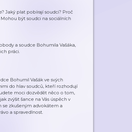
e? Jaký plat pobírají soudci? Proč
Mohou být soudci na sociálních
?
Svobody a soudce Bohumila Vašáka,
ch práci.
oudce Bohumil Vašák ve svých
nimi do hlav soudců, kteří rozhodují
 budete moci dozvědět něco o tom,
, jak zvýšit šance na Vás úspěch v
tem se zkušeným advokátem a
právo a spravedlnost.