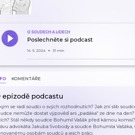
O SOUDECH A LIDECH
Poslechněte si podcast
14. 5. 2024
31 min
NFO
KOMENTÁŘE
 epizodě podcastu
kým se radí soudci o svých rozhodnutích? Jak zní slib soudc
oudce nemůže dostat výpověď ani „padáka“ ze dne na den? 
tích? Stál někdy soudce Bohumil Vašák před kárnou komisí? 
rávu advokáta Jakuba Svobody a soudce Bohumila Vašáka, 
ěnovanému osobám soudců a jejich práci.