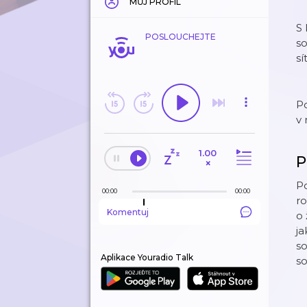
MŮJ PROFIL
S 
POSLOUCHEJTE
s
sí
Po
v
1.00
P
×
Po
00:00
00:00
ro
Komentuj
o 
ja
so
Aplikace Youradio Talk
so