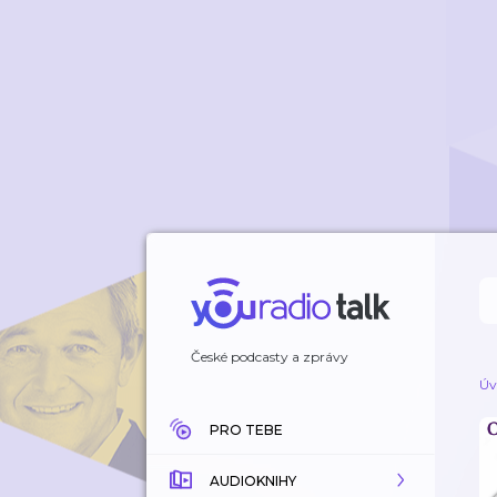
České podcasty a zprávy
Úv
PRO TEBE
AUDIOKNIHY