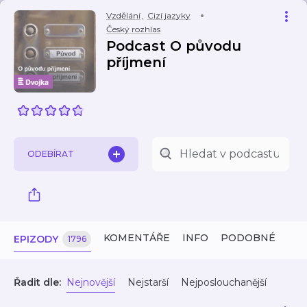
Vzdělání
,
Cizí jazyky
Český rozhlas
Podcast O původu
příjmení
ODEBÍRAT
KOMENTÁŘE
INFO
PODOBNÉ
EPIZODY
1796
Řadit dle:
Nejnovější
Nejstarší
Nejposlouchanější