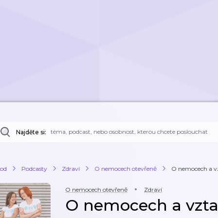
Najděte si:
od
Podcasty
Zdraví
O nemocech otevřeně
O nemocech a vz
O nemocech otevřeně
Zdraví
O nemocech a vzta