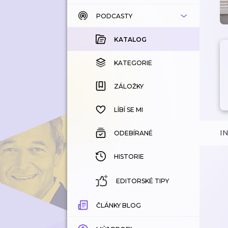
PODCASTY
KATALOG
KOUPENÉ
KATALOG
KATEGORIE
KATEGORIE
ZÁLOŽKY
ZÁLOŽKY
HISTORIE
LÍBÍ SE MI
I
ODEBÍRANÉ
HISTORIE
EDITORSKÉ TIPY
ČLÁNKY BLOG