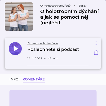
O nemocech otevřeně
Zdraví
O holotropním dýchání
a jak se pomocí něj
(ne)léčit
O nemocech otevřeně
Poslechněte si podcast
14. 4. 2022
45 min
INFO
KOMENTÁŘE