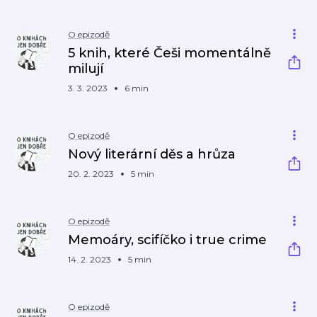
O epizodě
5 knih, které Češi momentálně
milují
3. 3. 2023
6 min
O epizodě
Nový literární děs a hrůza
20. 2. 2023
5 min
O epizodě
Memoáry, scifíčko i true crime
14. 2. 2023
5 min
O epizodě