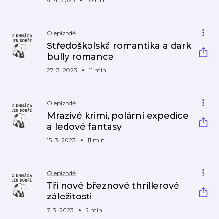
4. 4. 2023
10 min
O epizodě
Středoškolská romantika a dark
bully romance
27. 3. 2023
11 min
O epizodě
Mrazivé krimi, polární expedice
a ledové fantasy
15. 3. 2023
11 min
O epizodě
Tři nové březnové thrillerové
záležitosti
7. 3. 2023
7 min