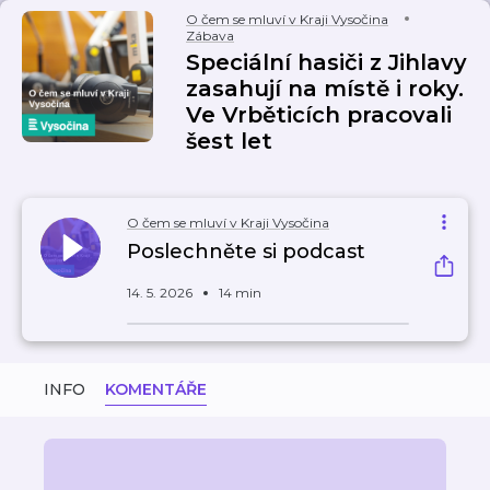
O čem se mluví v Kraji Vysočina
Zábava
Speciální hasiči z Jihlavy
zasahují na místě i roky.
Ve Vrběticích pracovali
šest let
O čem se mluví v Kraji Vysočina
Poslechněte si podcast
14. 5. 2026
14 min
INFO
KOMENTÁŘE