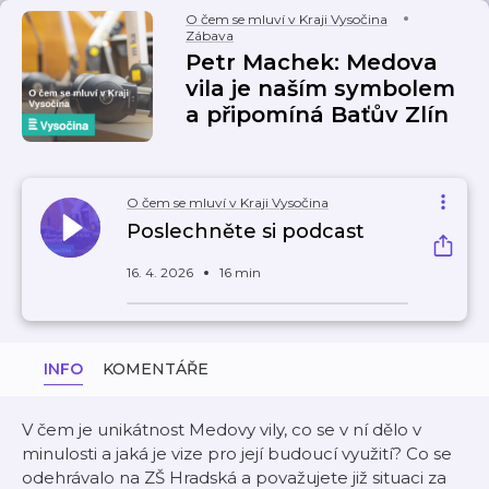
O čem se mluví v Kraji Vysočina
Zábava
Petr Machek: Medova
vila je naším symbolem
a připomíná Baťův Zlín
O čem se mluví v Kraji Vysočina
Poslechněte si podcast
16. 4. 2026
16 min
INFO
KOMENTÁŘE
V čem je unikátnost Medovy vily, co se v ní dělo v
minulosti a jaká je vize pro její budoucí využití? Co se
odehrávalo na ZŠ Hradská a považujete již situaci za