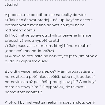
většího!
V podcastu se od odbornice na reality dozvíte:
👍 Jak naplánovat prodej + nákup, když se chcete
přestěhovat z menšího do většího bytu nebo
rodinného domu.
👍 Proč mít ve správnou chvíli připravené finance,
předschválenou hypotéku atd.
👍 Jak pracovat se stresem, který během realitní
„operace“ mnoho lidí zažívá.
👍 A také se rozumitelně dozvíte, co je to „smlouva o
budoucí kupní smlouvě“.
Bylo dřív vejce nebo slepice? Mám prodat stávající
nemovitost a poté hledat větší, nebo najít budoucí
nemovitost a až pak řešit prodej stávající? A co když
mám na stávajícím 2+1 hypotéku, jde takovou
nemovitost nabízet?!
Krok č. 1 by měl vést za realitním specialistou, který