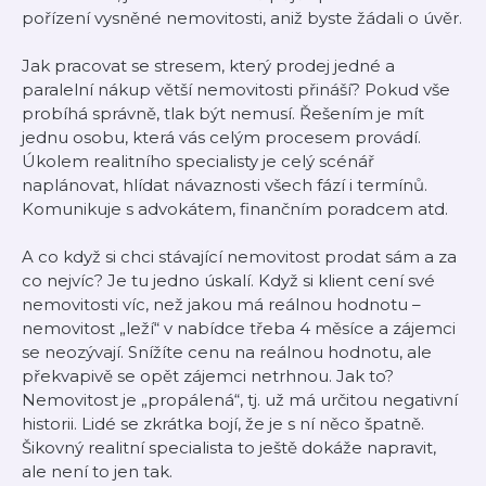
pořízení vysněné nemovitosti, aniž byste žádali o úvěr.
Jak pracovat se stresem, který prodej jedné a
paralelní nákup větší nemovitosti přináší? Pokud vše
probíhá správně, tlak být nemusí. Řešením je mít
jednu osobu, která vás celým procesem provádí.
Úkolem realitního specialisty je celý scénář
naplánovat, hlídat návaznosti všech fází i termínů.
Komunikuje s advokátem, finančním poradcem atd.
A co když si chci stávající nemovitost prodat sám a za
co nejvíc? Je tu jedno úskalí. Když si klient cení své
nemovitosti víc, než jakou má reálnou hodnotu –
nemovitost „leží“ v nabídce třeba 4 měsíce a zájemci
se neozývají. Snížíte cenu na reálnou hodnotu, ale
překvapivě se opět zájemci netrhnou. Jak to?
Nemovitost je „propálená“, tj. už má určitou negativní
historii. Lidé se zkrátka bojí, že je s ní něco špatně.
Šikovný realitní specialista to ještě dokáže napravit,
ale není to jen tak.