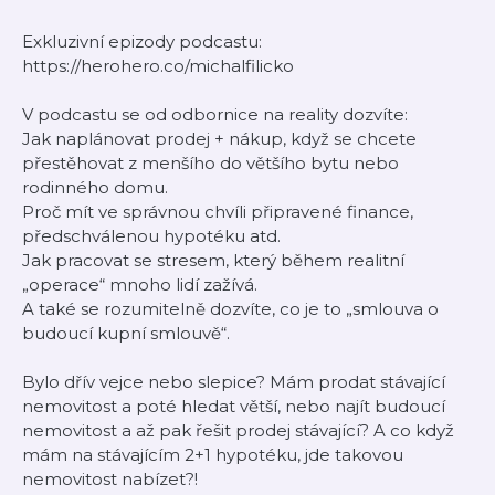
Exkluzivní epizody podcastu:
https://herohero.co/michalfilicko
V podcastu se od odbornice na reality dozvíte:
Jak naplánovat prodej + nákup, když se chcete
přestěhovat z menšího do většího bytu nebo
rodinného domu.
Proč mít ve správnou chvíli připravené finance,
předschválenou hypotéku atd.
Jak pracovat se stresem, který během realitní
„operace“ mnoho lidí zažívá.
A také se rozumitelně dozvíte, co je to „smlouva o
budoucí kupní smlouvě“.
Bylo dřív vejce nebo slepice? Mám prodat stávající
nemovitost a poté hledat větší, nebo najít budoucí
nemovitost a až pak řešit prodej stávající? A co když
mám na stávajícím 2+1 hypotéku, jde takovou
nemovitost nabízet?!