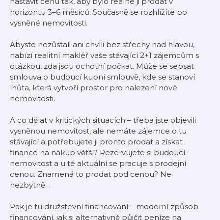
nastavit cenu tak, aby bylo reálné ji prodat v
horizontu 3–6 měsíců. Současně se rozhlížíte po
vysněné nemovitosti.
Abyste nezůstali ani chvíli bez střechy nad hlavou,
nabízí realitní makléř vaše stávající 2+1 zájemcům s
otázkou, zda jsou ochotní počkat. Může se sepsat
smlouva o budoucí kupní smlouvě, kde se stanoví
lhůta, která vytvoří prostor pro nalezení nové
nemovitosti.
A co dělat v kritických situacích – třeba jste objevili
vysněnou nemovitost, ale nemáte zájemce o tu
stávající a potřebujete ji pronto prodat a získat
finance na nákup větší? Rezervujete si budoucí
nemovitost a u té aktuální se pracuje s prodejní
cenou. Znamená to prodat pod cenou? Ne
nezbytně…
Pak je tu družstevní financování – moderní způsob
financování, jak si alternativně půjčit peníze na