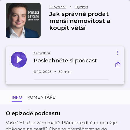
O bydlení
Byznys
Jak správně prodat
menší nemovitost a
koupit větší
O bydlení
Poslechněte si podcast
6. 10. 2023
39 min
INFO
KOMENTÁŘE
O epizodě podcastu
Vaše 2+1 už je vám malé? Plánujete dítě nebo už je
dokonce na cestě? Chce to přestěhovat se do