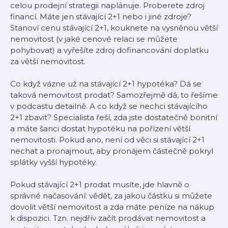
celou prodejní strategii naplánuje. Proberete zdroj
financí. Máte jen stávající 2+1 nebo i jiné zdroje?
Stanoví cenu stávající 2+1, kouknete na vysněnou větší
nemovitost (v jaké cenové relaci se můžete
pohybovat) a vyřešíte zdroj dofinancování doplatku
za větší nemovitost.
Co když vázne už na stávající 2+1 hypotéka? Dá se
taková nemovitost prodat? Samozřejmě dá, to řešíme
v podcastu detailně. A co když se nechci stávajícího
2+1 zbavit? Specialista řeší, zda jste dostatečně bonitní
a máte šanci dostat hypotéku na pořízení větší
nemovitosti. Pokud ano, není od věci si stávající 2+1
nechat a pronajmout, aby pronájem částečně pokryl
splátky vyšší hypotéky.
Pokud stávající 2+1 prodat musíte, jde hlavně o
správné načasování: vědět, za jakou částku si můžete
dovolit větší nemovitost a zda máte peníze na nákup
k dispozici. Tzn. nejdřív začít prodávat nemovitost a