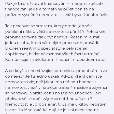
Pak je tu družstevní financování – moderní způsob
financování, jak si alternativně půjčit peníze na
pořízení vysněné nemovitosti, aniž byste žádali o úvěr.
Jak pracovat se stresem, který prodej jedné a
paralelní nákup větší nemovitosti přináší? Pokud vše
probíhá správně, tlak být nemusí. Řešením je mít
jednu osobu, která vás celým procesem provádí.
Úkolem realitního specialisty je celý scénář
naplánovat, hlídat návaznosti všech fází i termínů.
Komunikuje s advokátem, finančním poradcem atd.
A co když si chci stávající nemovitost prodat sám a za
co nejvíc? Je tu jedno úskalí. Když si klient cení své
nemovitosti víc, než jakou má reálnou hodnotu –
nemovitost „leží“ v nabídce třeba 4 měsíce a zájemci
se neozývají. Snížíte cenu na reálnou hodnotu, ale
překvapivě se opět zájemci netrhnou. Jak to?
Nemovitost je „propálená“, tj. už má určitou negativní
historii. Lidé se zkrátka bojí, že je s ní něco špatně.