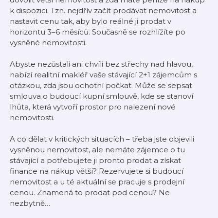
k dispozici. Tzn. nejdřív začít prodávat nemovitost a
nastavit cenu tak, aby bylo reálné ji prodat v
horizontu 3–6 měsíců. Současně se rozhlížíte po
vysněné nemovitosti.
Abyste nezůstali ani chvíli bez střechy nad hlavou,
nabízí realitní makléř vaše stávající 2+1 zájemcům s
otázkou, zda jsou ochotní počkat. Může se sepsat
smlouva o budoucí kupní smlouvě, kde se stanoví
lhůta, která vytvoří prostor pro nalezení nové
nemovitosti.
A co dělat v kritických situacích – třeba jste objevili
vysněnou nemovitost, ale nemáte zájemce o tu
stávající a potřebujete ji pronto prodat a získat
finance na nákup větší? Rezervujete si budoucí
nemovitost a u té aktuální se pracuje s prodejní
cenou. Znamená to prodat pod cenou? Ne
nezbytně…