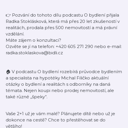
👉 Pozvání do tohoto dílu podcastu O bydlení přijala
Radka Stoklásková, která má přes 20 let zkušeností v
realitách, prodala přes 500 nemovitostí a má právní
vzdělání.
Máte zájem o konzultaci?
Ozvěte se jí na telefon: +420 605 271 290 nebo e-mail:
radka.stoklaskova@bidli.cz
🏠 V podcastu O bydlení rozebírá průvodce bydlením
a specialista na hypotéky Michal Filičko aktuální
otázky o bydlení a realitách s odborníky na daná
témata. Nejen koupi nebo prodej nemovitostí, ale
také různé „špeky“.
Vaše 2+1 už je vám malé? Plánujete dítě nebo už je
dokonce na cestě? Chce to přestěhovat se do
většího!