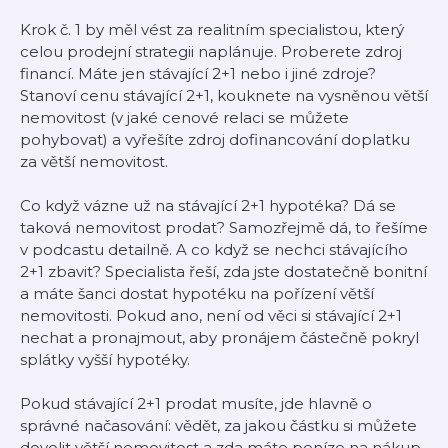
Krok č. 1 by měl vést za realitním specialistou, který
celou prodejní strategii naplánuje. Proberete zdroj
financí. Máte jen stávající 2+1 nebo i jiné zdroje?
Stanoví cenu stávající 2+1, kouknete na vysněnou větší
nemovitost (v jaké cenové relaci se můžete
pohybovat) a vyřešíte zdroj dofinancování doplatku
za větší nemovitost.
Co když vázne už na stávající 2+1 hypotéka? Dá se
taková nemovitost prodat? Samozřejmě dá, to řešíme
v podcastu detailně. A co když se nechci stávajícího
2+1 zbavit? Specialista řeší, zda jste dostatečně bonitní
a máte šanci dostat hypotéku na pořízení větší
nemovitosti. Pokud ano, není od věci si stávající 2+1
nechat a pronajmout, aby pronájem částečně pokryl
splátky vyšší hypotéky.
Pokud stávající 2+1 prodat musíte, jde hlavně o
správné načasování: vědět, za jakou částku si můžete
dovolit větší nemovitost a zda máte peníze na nákup