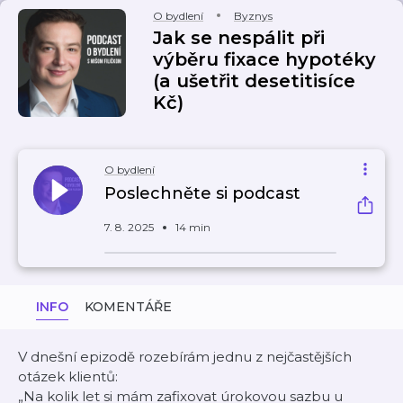
O bydlení
Byznys
Jak se nespálit při
výběru fixace hypotéky
(a ušetřit desetitisíce
Kč)
O bydlení
Poslechněte si podcast
7. 8. 2025
14 min
INFO
KOMENTÁŘE
V dnešní epizodě rozebírám jednu z nejčastějších
otázek klientů:
„Na kolik let si mám zafixovat úrokovou sazbu u