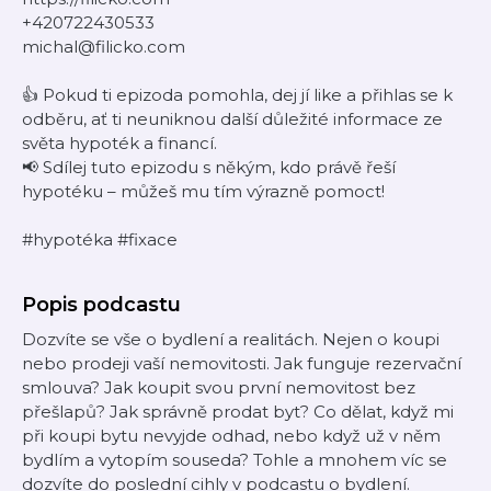
+420722430533
michal@filicko.com
👍 Pokud ti epizoda pomohla, dej jí like a přihlas se k
odběru, ať ti neuniknou další důležité informace ze
světa hypoték a financí.
📢 Sdílej tuto epizodu s někým, kdo právě řeší
hypotéku – můžeš mu tím výrazně pomoct!
#hypotéka #fixace
Popis podcastu
Dozvíte se vše o bydlení a realitách. Nejen o koupi
nebo prodeji vaší nemovitosti. Jak funguje rezervační
smlouva? Jak koupit svou první nemovitost bez
přešlapů? Jak správně prodat byt? Co dělat, když mi
při koupi bytu nevyjde odhad, nebo když už v něm
bydlím a vytopím souseda? Tohle a mnohem víc se
dozvíte do poslední cihly v podcastu o bydlení.