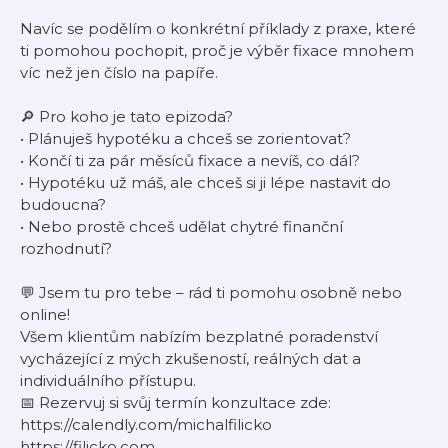
Navíc se podělím o konkrétní příklady z praxe, které
ti pomohou pochopit, proč je výběr fixace mnohem
víc než jen číslo na papíře.
🔎 Pro koho je tato epizoda?
• Plánuješ hypotéku a chceš se zorientovat?
• Končí ti za pár měsíců fixace a nevíš, co dál?
• Hypotéku už máš, ale chceš si ji lépe nastavit do
budoucna?
• Nebo prostě chceš udělat chytré finanční
rozhodnutí?
💬 Jsem tu pro tebe – rád ti pomohu osobně nebo
online!
Všem klientům nabízím bezplatné poradenství
vycházející z mých zkušeností, reálných dat a
individuálního přístupu.
📅 Rezervuj si svůj termín konzultace zde:
https://calendly.com/michalfilicko
https://filicko.com