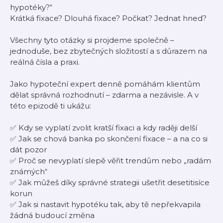
hypotéky?“
Krátká fixace? Dlouhá fixace? Počkat? Jednat hned?
Všechny tyto otázky si projdeme společně –
jednoduše, bez zbytečných složitostí a s důrazem na
reálná čísla a praxi.
Jako hypoteční expert denně pomáhám klientům
dělat správná rozhodnutí – zdarma a nezávisle. A v
této epizodě ti ukážu:
✅ Kdy se vyplatí zvolit kratší fixaci a kdy raději delší
✅ Jak se chová banka po skončení fixace – a na co si
dát pozor
✅ Proč se nevyplatí slepě věřit trendům nebo „radám
známých“
✅ Jak můžeš díky správné strategii ušetřit desetitisíce
korun
✅ Jak si nastavit hypotéku tak, aby tě nepřekvapila
žádná budoucí změna