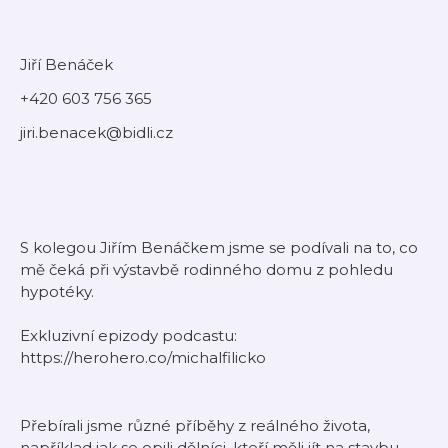
Jiří Benáček
+420 603 756 365
jiri.benacek@bidli.cz
S kolegou Jiřím Benáčkem jsme se podívali na to, co
mě čeká při výstavbě rodinného domu z pohledu
hypotéky.
Exkluzivní epizody podcastu:
https://herohero.co/michalfilicko
Přebírali jsme různé příběhy z reálného života,
například jak se opili dělníci, kteří měli jít na stavbu