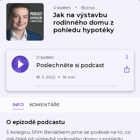
O bydlení
Byznys
Jak na výstavbu
rodinného domu z
pohledu hypotéky
O bydlení
Poslechněte si podcast
18. 3. 2022
59 min
INFO
KOMENTÁŘE
O epizodě podcastu
S kolegou Jiřím Benáčkem jsme se podívali na to, co
mě čeká při výstavbě rodinného domu z pohledu