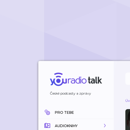
České podcasty a zprávy
Úv
PRO TEBE
AUDIOKNIHY