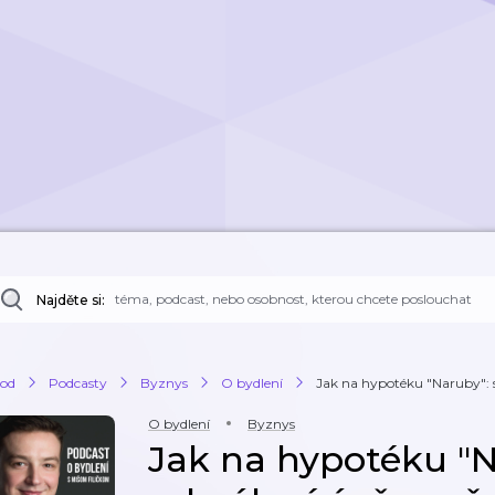
Najděte si:
od
Podcasty
Byznys
O bydlení
Jak na hypotéku "Naruby": s
O bydlení
Byznys
Jak na hypotéku "N