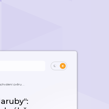
chválení úvěru ...
aruby":