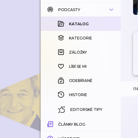
PODCASTY
KATALOG
KOUPENÉ
KATALOG
KATEGORIE
KATEGORIE
ZÁLOŽKY
ZÁLOŽKY
HISTORIE
LÍBÍ SE MI
ODEBÍRANÉ
I
HISTORIE
EDITORSKÉ TIPY
ČLÁNKY BLOG