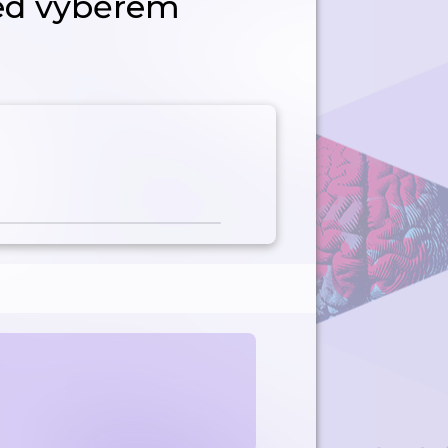
řed výběrem