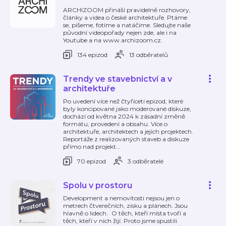
ARCHIZOOM přináší pravidelně rozhovory,
články a videa o české architektuře. Ptáme
se, píšeme, fotíme a natáčíme. Sledujte naše
původní videopořady nejen zde, ale i na
Youtube a na www.archizoom.cz.
134 epizod
13 odběratelů
Trendy ve stavebnictví a v
architektuře
Po uvedení více než čtyřiceti epizod, které
byly koncipované jako moderované diskuze,
dochází od května 2024 k zásadní změně
formátu, provedení a obsahu. Více o
architektuře, architektech a jejich projektech.
Reportáže z realizovaných staveb a diskuze
přímo nad projekt
…
70 epizod
3 odběratelé
Spolu v prostoru
Development a nemovitosti nejsou jen o
metrech čtverečních, zisku a plánech. Jsou
hlavně o lidech. O těch, kteří místa tvoří a
těch, kteří v nich žijí. Proto jsme spustili