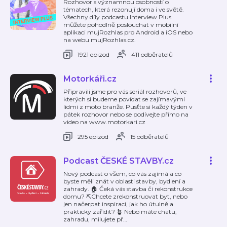
Rozhovor s významnou osobností o
tématech, která rezonují doma i ve světě.
Všechny díly podcastu Interview Plus
můžete pohodlně poslouchat v mobilní
aplikaci mujRozhlas pro Android a iOS nebo
na webu mujRozhlas.cz.
1921 epizod
411 odběratelů
Motorkáři.cz
Připravili jsme pro vás seriál rozhovorů, ve
kterých si budeme povídat se zajímavými
lidmi z moto branže. Pusťte si každý týden v
pátek rozhovor nebo se podívejte přímo na
video na www.motorkari.cz
295 epizod
15 odběratelů
Podcast ČESKÉ STAVBY.cz
Nový podcast o všem, co vás zajímá a co
byste měli znát v oblasti stavby, bydlení a
zahrady. 🏠 Čeká vás stavba či rekonstrukce
domu? ⛏️Chcete zrekonstruovat byt, nebo
jen načerpat inspiraci, jak ho útulně a
prakticky zařídit? 🪴 Nebo máte chatu,
zahradu, milujete př
…