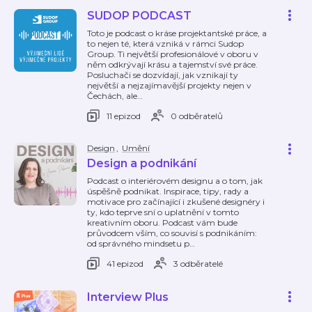
SUDOP PODCAST
Toto je podcast o kráse projektantské práce, a
to nejen té, která vzniká v rámci Sudop
Group. Ti největší profesionálové v oboru v
něm odkrývají krásu a tajemství své práce.
Posluchači se dozvídají, jak vznikají ty
největší a nejzajímavější projekty nejen v
Čechách, ale
…
11 epizod
0 odběratelů
Design
,
Umění
Design a podnikání
Podcast o interiérovém designu a o tom, jak
úspěšně podnikat. Inspirace, tipy, rady a
motivace pro začínající i zkušené designéry i
ty, kdo teprve sní o uplatnění v tomto
kreativním oboru. Podcast vám bude
průvodcem vším, co souvisí s podnikáním:
od správného mindsetu p
…
41 epizod
3 odběratelé
Interview Plus