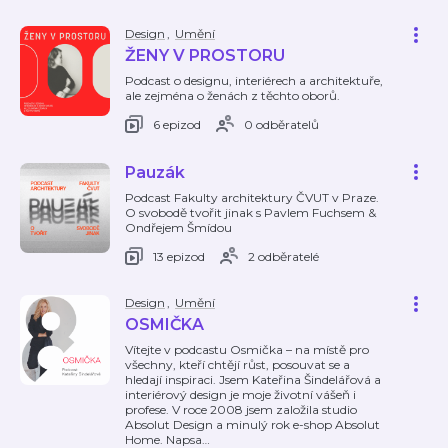
Design
,
Umění
ŽENY V PROSTORU
Podcast o designu, interiérech a architektuře,
ale zejména o ženách z těchto oborů.
6 epizod
0 odběratelů
Pauzák
Podcast Fakulty architektury ČVUT v Praze.
O svobodě tvořit jinak s Pavlem Fuchsem &
Ondřejem Šmídou
13 epizod
2 odběratelé
Design
,
Umění
OSMIČKA
Vítejte v podcastu Osmička – na místě pro
všechny, kteří chtějí růst, posouvat se a
hledají inspiraci. Jsem Kateřina Šindelářová a
interiérový design je moje životní vášeň i
profese. V roce 2008 jsem založila studio
Absolut Design a minulý rok e-shop Absolut
Home. Napsa
…