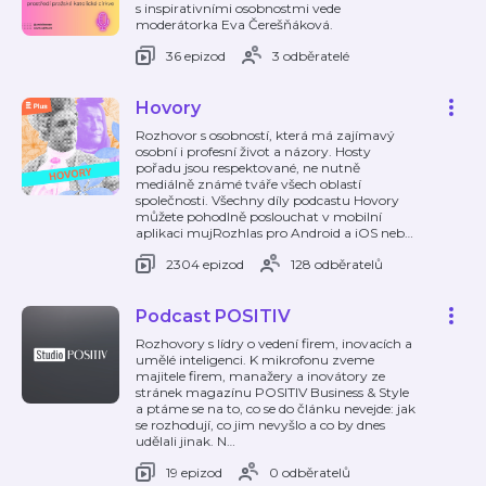
s inspirativními osobnostmi vede
moderátorka Eva Čerešňáková.
36 epizod
3 odběratelé
Hovory
Rozhovor s osobností, která má zajímavý
osobní i profesní život a názory. Hosty
pořadu jsou respektované, ne nutně
mediálně známé tváře všech oblastí
společnosti. Všechny díly podcastu Hovory
můžete pohodlně poslouchat v mobilní
aplikaci mujRozhlas pro Android a iOS neb
…
2304 epizod
128 odběratelů
Podcast POSITIV
Rozhovory s lídry o vedení firem, inovacích a
umělé inteligenci. K mikrofonu zveme
majitele firem, manažery a inovátory ze
stránek magazínu POSITIV Business & Style
a ptáme se na to, co se do článku nevejde: jak
se rozhodují, co jim nevyšlo a co by dnes
udělali jinak. N
…
19 epizod
0 odběratelů