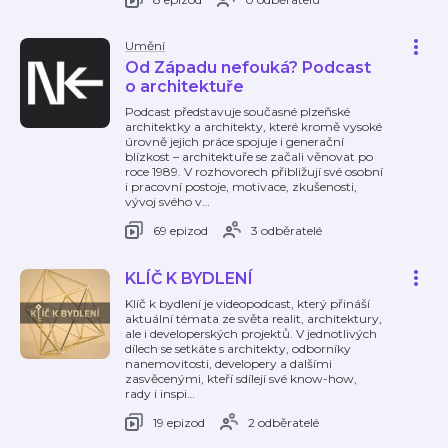
Umění
Od Západu nefouká? Podcast
o architektuře
Podcast představuje současné plzeňské
architektky a architekty, které kromě vysoké
úrovně jejich práce spojuje i generační
blízkost – architektuře se začali věnovat po
roce 1989. V rozhovorech přibližují své osobní
i pracovní postoje, motivace, zkušenosti,
vývoj svého v
…
69 epizod
3 odběratelé
KLÍČ K BYDLENÍ
Klíč k bydlení je videopodcast, který přináší
aktuální témata ze světa realit, architektury,
ale i developerských projektů. V jednotlivých
dílech se setkáte s architekty, odborníky
nanemovitosti, developery a dalšími
zasvěcenými, kteří sdílejí své know-how,
rady i inspi
…
19 epizod
2 odběratelé