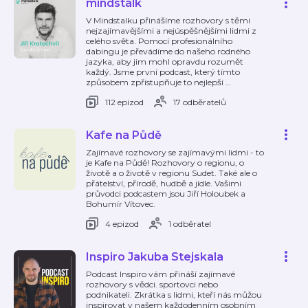
mindstalk
V Mindstalku přinášíme rozhovory s těmi
nejzajímavějšími a nejúspěšnějšími lidmi z
celého světa. Pomocí profesionálního
dabingu je převádíme do našeho rodného
jazyka, aby jim mohl opravdu rozumět
každý. Jsme první podcast, který tímto
způsobem zpřístupňuje to nejlepší
…
112 epizod
17 odběratelů
Kafe na Půdě
Zajímavé rozhovory se zajímavými lidmi - to
je Kafe na Půdě! Rozhovory o regionu, o
životě a o životě v regionu Sudet. Také ale o
přátelství, přírodě, hudbě a jídle. Vašimi
průvodci podcastem jsou Jiří Holoubek a
Bohumír Vítovec.
4 epizod
1 odběratel
Inspiro Jakuba Stejskala
Podcast Inspiro vám přináší zajímavé
rozhovory s vědci. sportovci nebo
podnikateli. Zkrátka s lidmi, kteří nás můžou
inspirovat v našem každodenním osobním