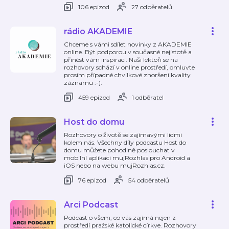
106 epizod
27 odběratelů
rádio AKADEMIE
Chceme s vámi sdílet novinky z AKADEMIE
online. Být podporou v současné nejistotě a
přinést vám inspiraci. Naši lektoři se na
rozhovory schází v online prostředí, omluvte
prosím případné chvilkové zhoršení kvality
záznamu :-).
459 epizod
1 odběratel
Host do domu
Rozhovory o životě se zajímavými lidmi
kolem nás. Všechny díly podcastu Host do
domu můžete pohodlně poslouchat v
mobilní aplikaci mujRozhlas pro Android a
iOS nebo na webu mujRozhlas.cz.
76 epizod
54 odběratelů
Arci Podcast
Podcast o všem, co vás zajímá nejen z
prostředí pražské katolické církve. Rozhovory