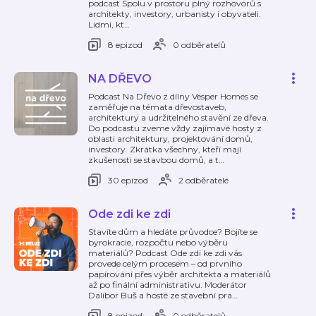
podcast Spolu v prostoru plný rozhovorů s
architekty, investory, urbanisty i obyvateli.
Lidmi, kt
…
8 epizod
0 odběratelů
NA DŘEVO
Podcast Na Dřevo z dílny Vesper Homes se
zaměřuje na témata dřevostaveb,
architektury a udržitelného stavění ze dřeva.
Do podcastu zveme vždy zajímavé hosty z
oblasti architektury, projektování domů,
investory. Zkrátka všechny, kteří mají
zkušenosti se stavbou domů, a t
…
30 epizod
2 odběratelé
Ode zdi ke zdi
Stavíte dům a hledáte průvodce? Bojíte se
byrokracie, rozpočtu nebo výběru
materiálů? Podcast Ode zdi ke zdi vás
provede celým procesem – od prvního
papírování přes výběr architekta a materiálů
až po finální administrativu. Moderátor
Dalibor Buš a hosté ze stavební pra
…
8 epizod
0 odběratelů