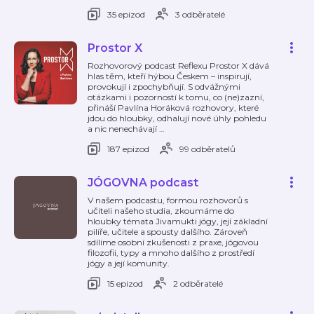
35 epizod
3 odběratelé
Prostor X
Rozhovorový podcast Reflexu Prostor X dává
hlas těm, kteří hýbou Českem – inspirují,
provokují i zpochybňují. S odvážnými
otázkami i pozorností k tomu, co (ne)zazní,
přináší Pavlína Horáková rozhovory, které
jdou do hloubky, odhalují nové úhly pohledu
a nic nenechávají
…
187 epizod
99 odběratelů
JÓGOVNA podcast
V našem podcastu, formou rozhovorů s
učiteli našeho studia, zkoumáme do
hloubky témata Jivamukti jógy, její základní
pilíře, učitele a spousty dalšího. Zároveň
sdílíme osobní zkušenosti z praxe, jógovou
filozofii, typy a mnoho dalšího z prostředí
jógy a její komunity.
15 epizod
2 odběratelé