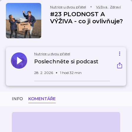
Nutrice u dvou přátel
Výživa
,
Zdraví
#23 PLODNOST A
VÝŽIVA - co ji ovlivňuje?
Nutrice u dvou přátel
Poslechněte si podcast
28. 2. 2026
1 hod 32 min
INFO
KOMENTÁŘE