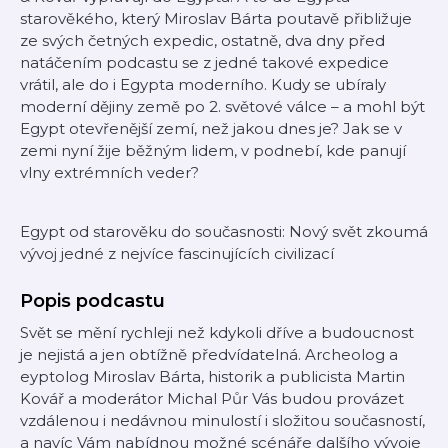
starověkého, který Miroslav Bárta poutavě přibližuje
ze svých četných expedic, ostatně, dva dny před
natáčením podcastu se z jedné takové expedice
vrátil, ale do i Egypta moderního. Kudy se ubíraly
moderní dějiny země po 2. světové válce – a mohl být
Egypt otevřenější zemí, než jakou dnes je? Jak se v
zemi nyní žije běžným lidem, v podnebí, kde panují
vlny extrémních veder?
Egypt od starověku do současnosti: Nový svět zkoumá
vývoj jedné z nejvíce fascinujících civilizací
Popis podcastu
Svět se mění rychleji než kdykoli dříve a budoucnost
je nejistá a jen obtížně předvídatelná. Archeolog a
eyptolog Miroslav Bárta, historik a publicista Martin
Kovář a moderátor Michal Půr Vás budou provázet
vzdálenou i nedávnou minulostí i složitou současností,
a navíc Vám nabídnou možné scénáře dalšího vývoje