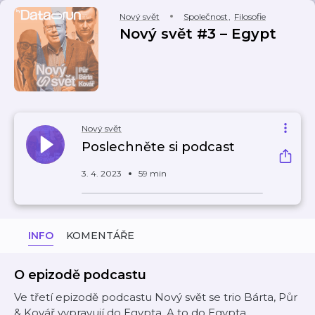
Nový svět
Společnost
,
Filosofie
Nový svět #3 – Egypt
Nový svět
Poslechněte si podcast
3. 4. 2023
59 min
INFO
KOMENTÁŘE
O epizodě podcastu
Ve třetí epizodě podcastu Nový svět se trio Bárta, Půr
& Kovář vypravují do Egypta. A to do Egypta