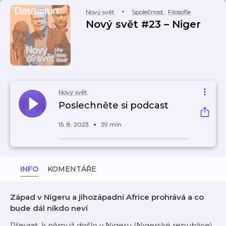
Nový svět
Společnost
,
Filosofie
Nový svět #23 – Niger
Nový svět
Poslechněte si podcast
15. 8. 2023
39 min
INFO
KOMENTÁŘE
Západ v Nigeru a jihozápadní Africe prohrává a co
bude dál nikdo neví
Převrat, k němuž došlo v Nigeru (Nigerské republice)