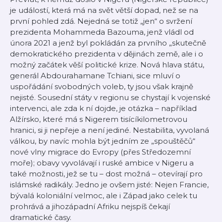
je událostí, která má na svět větší dopad, než se na
první pohled zdá. Nejedná se totiž „jen“ o svržení
prezidenta Mohammeda Bazouma, jenž vládl od
února 2021 a jenž byl pokládán za prvního „skutečně
demokratického prezidenta v dějinách země, ale i o
možný začátek věší politické krize. Nová hlava státu,
generál Abdourahamane Tchiani, sice mluví o
uspořádání svobodných voleb, ty jsou však krajně
nejisté. Sousední státy v regionu se chystají k vojenské
intervenci, ale zda k ní dojde, je otázka – například
Alžírsko, které má s Nigerem tisícíkilometrovou
hranici, si ji nepřeje a není jediné. Nestabilita, vyvolaná
válkou, by navíc mohla být jedním ze „spouštěčů“
nové vlny migrace do Evropy (přes Středozemní
moře); obavy vyvolávají i ruské ambice v Nigeru a
také možnosti, jež se tu – dost možná – otevírají pro
islámské radikály. Jedno je ovšem jisté: Nejen Francie,
bývalá koloniální velmoc, ale i Západ jako celek tu
prohrává a jihozápadní Afriku nejspíš čekají
dramatické časy.