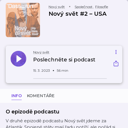
Nový svět
Společnost
,
Filosofie
Nový svět #2 – USA
Nový svět
Poslechněte si podcast
15. 3. 2023
56 min
INFO
KOMENTÁŘE
O epizodě podcastu
V druhé epizodě podcastu Nový svět jdeme za
Atlantik. Spojené státy mají řadu potíží, ale pořád si