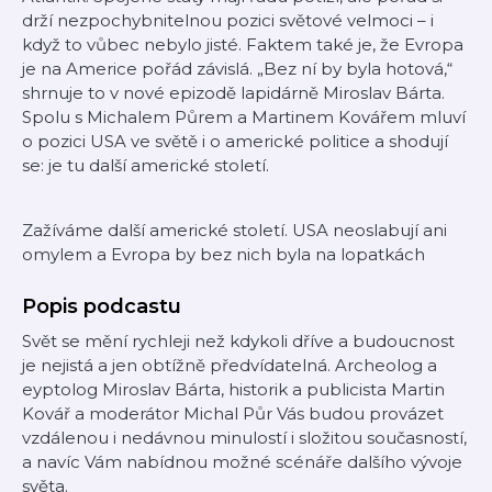
drží nezpochybnitelnou pozici světové velmoci – i
když to vůbec nebylo jisté. Faktem také je, že Evropa
je na Americe pořád závislá. „Bez ní by byla hotová,“
shrnuje to v nové epizodě lapidárně Miroslav Bárta.
Spolu s Michalem Půrem a Martinem Kovářem mluví
o pozici USA ve světě i o americké politice a shodují
se: je tu další americké století.
Zažíváme další americké století. USA neoslabují ani
omylem a Evropa by bez nich byla na lopatkách
Popis podcastu
Svět se mění rychleji než kdykoli dříve a budoucnost
je nejistá a jen obtížně předvídatelná. Archeolog a
eyptolog Miroslav Bárta, historik a publicista Martin
Kovář a moderátor Michal Půr Vás budou provázet
vzdálenou i nedávnou minulostí i složitou současností,
a navíc Vám nabídnou možné scénáře dalšího vývoje
světa.