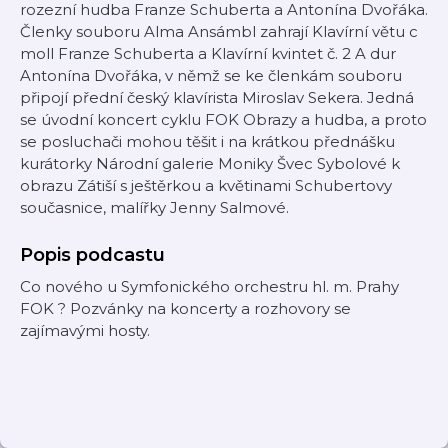
rozezní hudba Franze Schuberta a Antonína Dvořáka.
Členky souboru Alma Ansámbl zahrají Klavírní větu c
moll Franze Schuberta a Klavírní kvintet č. 2 A dur
Antonína Dvořáka, v němž se ke členkám souboru
připojí přední český klavírista Miroslav Sekera. Jedná
se úvodní koncert cyklu FOK Obrazy a hudba, a proto
se posluchači mohou těšit i na krátkou přednášku
kurátorky Národní galerie Moniky Švec Sybolové k
obrazu Zátiší s ještěrkou a květinami Schubertovy
současnice, malířky Jenny Salmové.
Popis podcastu
Co nového u Symfonického orchestru hl. m. Prahy
FOK ? Pozvánky na koncerty a rozhovory se
zajímavými hosty.