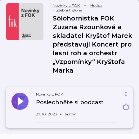
Novinky z FOK
Hudba
,
Hudební historie
Sólohornistka FOK
Zuzana Rzounková a
skladatel Kryštof Marek
představují Koncert pro
lesní roh a orchestr
„Vzpomínky“ Kryštofa
Marka
Novinky z FOK
Poslechněte si podcast
27. 10. 2023
14 min