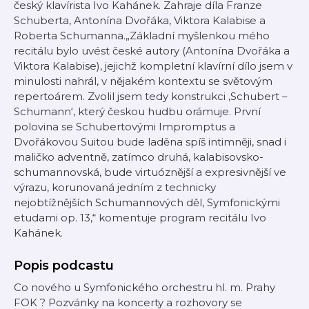
český klavírista Ivo Kahánek. Zahraje díla Franze
Schuberta, Antonína Dvořáka, Viktora Kalabise a
Roberta Schumanna.„Základní myšlenkou mého
recitálu bylo uvést české autory (Antonína Dvořáka a
Viktora Kalabise), jejichž kompletní klavírní dílo jsem v
minulosti nahrál, v nějakém kontextu se světovým
repertoárem. Zvolil jsem tedy konstrukci ‚Schubert –
Schumann‘, který českou hudbu orámuje. První
polovina se Schubertovými Impromptus a
Dvořákovou Suitou bude laděna spíš intimněji, snad i
maličko adventně, zatímco druhá, kalabisovsko-
schumannovská, bude virtuóznější a expresivnější ve
výrazu, korunovaná jedním z technicky
nejobtížnějších Schumannových děl, Symfonickými
etudami op. 13,“ komentuje program recitálu Ivo
Kahánek.
Popis podcastu
Co nového u Symfonického orchestru hl. m. Prahy
FOK ? Pozvánky na koncerty a rozhovory se