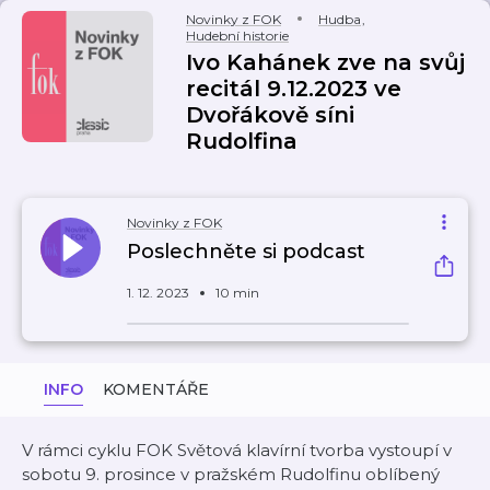
Novinky z FOK
Hudba
,
Hudební historie
Ivo Kahánek zve na svůj
recitál 9.12.2023 ve
Dvořákově síni
Rudolfina
Novinky z FOK
Poslechněte si podcast
1. 12. 2023
10 min
INFO
KOMENTÁŘE
V rámci cyklu FOK Světová klavírní tvorba vystoupí v
sobotu 9. prosince v pražském Rudolfinu oblíbený