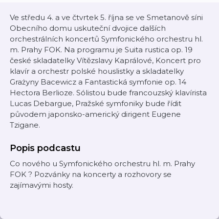
Ve středu 4. a ve čtvrtek 5. října se ve Smetanově síni
Obecního domu uskuteční dvojice dalších
orchestrálních koncertů Symfonického orchestru hl.
m. Prahy FOK. Na programu je Suita rustica op. 19
české skladatelky Vítězslavy Kaprálové, Koncert pro
klavír a orchestr polské houslistky a skladatelky
Grażyny Bacewicz a Fantastická symfonie op. 14
Hectora Berlioze. Sólistou bude francouzský klavírista
Lucas Debargue, Pražské symfoniky bude řídit
původem japonsko-americký dirigent Eugene
Tzigane.
Popis podcastu
Co nového u Symfonického orchestru hl. m. Prahy
FOK ? Pozvánky na koncerty a rozhovory se
zajímavými hosty.