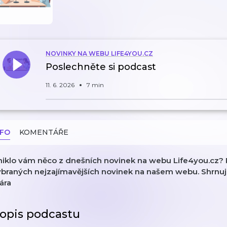
NOVINKY NA WEBU LIFE4YOU.CZ
Poslechněte si podcast
11. 6. 2026
7 min
NFO
KOMENTÁŘE
niklo vám něco z dnešních novinek na webu Life4you.cz? 
braných nejzajímavějších novinek na našem webu. Shrnují 
ára
opis podcastu