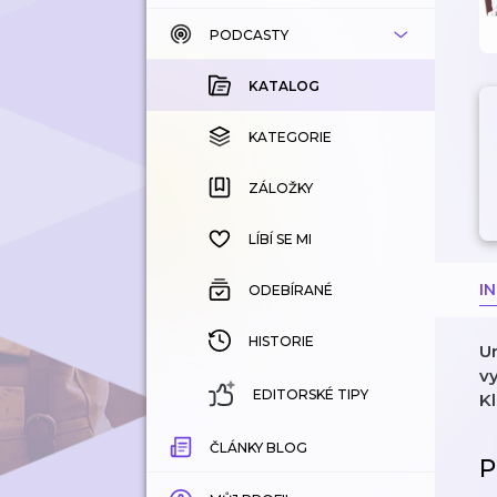
PODCASTY
KATALOG
KOUPENÉ
KATALOG
KATEGORIE
KATEGORIE
ZÁLOŽKY
ZÁLOŽKY
HISTORIE
LÍBÍ SE MI
I
ODEBÍRANÉ
HISTORIE
U
vy
EDITORSKÉ TIPY
Kl
ČLÁNKY BLOG
P