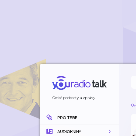
České podcasty a zprávy
Úv
PRO TEBE
AUDIOKNIHY