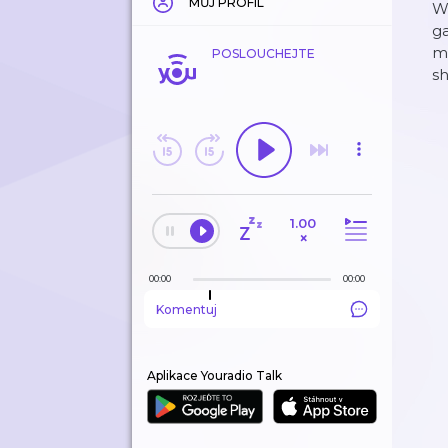
MŮJ PROFIL
We
ga
m
POSLOUCHEJTE
sh
1.00
×
00:00
00:00
Komentuj
Aplikace Youradio Talk