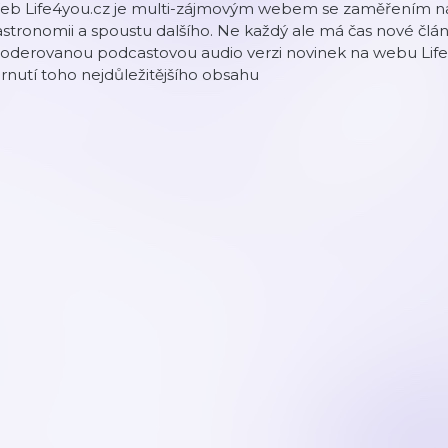
b Life4you.cz je multi-zájmovým webem se zaměřením na lif
stronomii a spoustu dalšího. Ne každý ale má čas nové články
oderovanou podcastovou audio verzi novinek na webu Life4
rnutí toho nejdůležitějšího obsahu